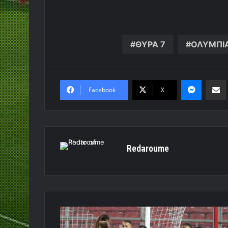
ΘΥΡΑ 7
ΟΛΥΜΠΙ
Messen
Κο
Facebook
X
Redaroume
Η
Παρακάμερα