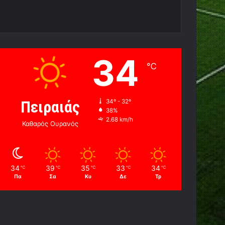
34
℃
Πειραιάς
34º - 32º
38%
2.68 km/h
Καθαρός Ουρανός
34
39
35
33
34
℃
℃
℃
℃
℃
Πα
Σα
Κυ
Δε
Τρ