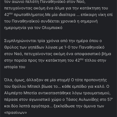
τον αιώνιο πελάτη Παναθηναϊκό στον Ναό,
πετυχαίνοντας ακόμη ένα άλμα για την κατάκτηση του
ου
42
πρωταθλήματος.
Με μία ιδιαίτερα … επίκαιρη νίκη επί
του Παναθηναϊκού συνδέεται χρονικά η σημερινή
ημερομηνία για τον Ολυμπιακό
Συμπληρώνονται τρία χρόνια από την ημέρα όπου ο
Θρύλος των γηπέδων λύγισε με 1-0 τον Παναθηναϊκό
στον Ναό, πετυχαίνοντας ακόμη ένα αποφασιστικό βήμα
ου
στην πορεία προς την κατάκτηση του 42
τίτλου στην
ιστορία του
Όλα, όμως, άλλαξαν σε μία στιγμή! Ο τότε προπονητής
του Θρύλου Μίτσελ βίωσε το… κάθε εμπόδιο για καλό. Ο
Αλμπέρτο Μποτία αντικαταστάθηκε λόγω τραυματισμού,
πέρασε στον αγωνιστικό χώρο ο Τάσος Αυλωνίδης στο 57′
και δύο λεπτά αργότερα… ξεκλείδωσε την άμυνα των
«πρασίνων»