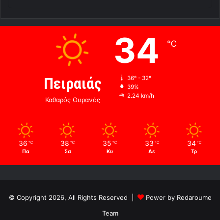
34
℃
Πειραιάς
36º - 32º
39%
2.24 km/h
Καθαρός Ουρανός
36
38
35
33
34
℃
℃
℃
℃
℃
Πα
Σα
Κυ
Δε
Τρ
© Copyright 2026, All Rights Reserved |
Power by Redaroume
Team