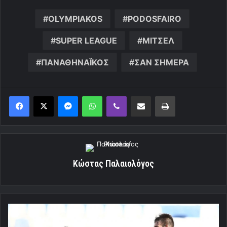
OLYMPIAKOS
PODOSFAIRO
SUPER LEAGUE
ΜΙΤΣΕΛ
ΠΑΝΑΘΗΝΑΪΚΟΣ
ΣΑΝ ΣΗΜΕΡΑ
Messenger
WhatsApp
Viber
Κοινοποίηση μέσω ηλεκτρονικού ταχυδρομείου
Εκτύπωση
Κώστας Παλαιολόγος
«Τριάρα»
στον