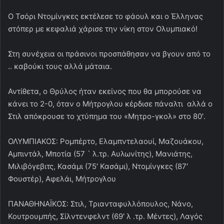
Ο Τσόρι Ντομίνγκες εκτέλεσε το φάουλ και ο Έλληνας
στόπερ με κεφαλιά χάρισε την νίκη στον Ολυμπιακό!
Στη συνέχεια οι πράσινοι προσπάθησαν να βγουν από το
.. καβούκι τους αλλά μάταια.
Αντίθετα, ο Θρύλος ήταν εκείνος που θα μπορούσε να
κάνει το 2-0, όταν ο Μήτρογλου κέρδισε πάναλτι αλλά ο
Στιλ απόκρουσε το χτύπημα του «Μητρο-γκολ» στο 80′.
ΟΛΥΜΠΙΑΚΟΣ: Ρομπέρτο, Ελαμπντελαουί, Μαζουάκου,
Αμπιντάλ, Μποτία (57 ` λ.τρ. Αυλωνίτης), Μανιάτης,
Μιλιβόγεβιτς, Κασάμι (75′ Κασάμι), Ντομίνγκες (87′
Φουστέρ), Αφελάι, Μήτρογλου
ΠΑΝΑΘΗΝΑΪΚΟΣ: Στιλ, Τριανταφυλλόπουλος, Νάνο,
Κουτρουμπής, Σίλντενφελντ (69′ λ .τρ. Μέντες), Λαγός