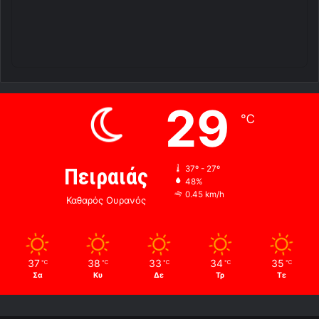
29
℃
Πειραιάς
37º - 27º
48%
0.45 km/h
Καθαρός Ουρανός
37
38
33
34
35
℃
℃
℃
℃
℃
Σα
Κυ
Δε
Τρ
Τε