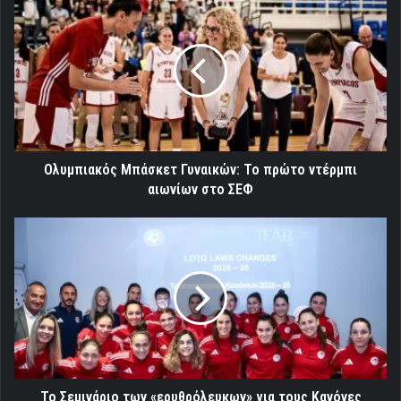
Μπάσκετ
Γυναικών:
Το
πρώτο
ντέρμπι
αιωνίων
στο
ΣΕΦ
Ολυμπιακός Μπάσκετ Γυναικών: Το πρώτο ντέρμπι
αιωνίων στο ΣΕΦ
Το
Σεμινάριο
των
«ερυθρόλευκων»
για
τους
Κανόνες
Παιχνιδιού
2025-
26!
Το Σεμινάριο των «ερυθρόλευκων» για τους Κανόνες