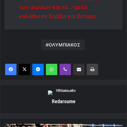
των αιωνίων και τα ..τρελά
καλάθια σε Σερβία και Βιτόρια
ΟΛΥΜΠΙΑΚΟΣ
Messenger
WhatsApp
Viber
Κοινοποίηση μέσω ηλεκτρονικού ταχυδρομείου
Εκτύπωση
Redaroume
Ολυμπιακός