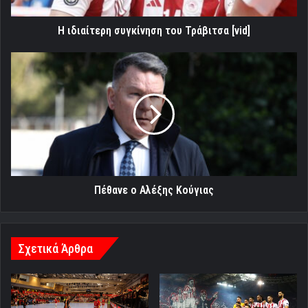
Η ιδιαίτερη συγκίνηση του Τράβιτσα [vid]
Πέθανε
ο
Αλέξης
Κούγιας
Πέθανε ο Αλέξης Κούγιας
Σχετικά Άρθρα