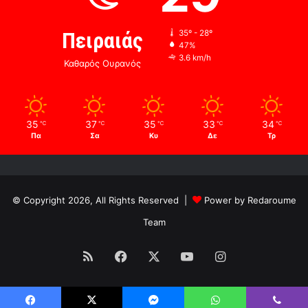
Πειραιάς
35º - 28º
47%
3.6 km/h
Καθαρός Ουρανός
35
37
35
33
34
℃
℃
℃
℃
℃
Πα
Σα
Κυ
Δε
Τρ
© Copyright 2026, All Rights Reserved |
Power by Redaroume
Team
RSS
Facebook
X
YouTube
Instagram