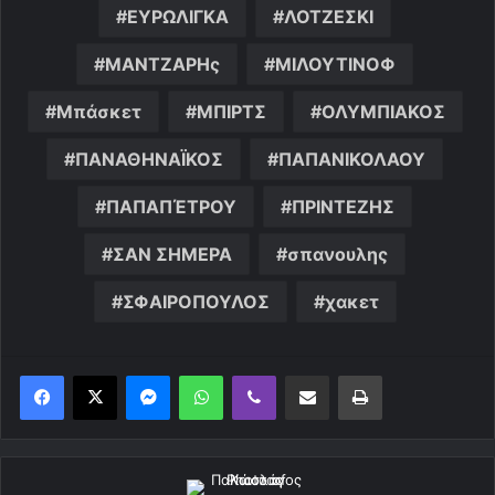
ΕΥΡΩΛΙΓΚΑ
ΛΟΤΖΕΣΚΙ
ΜΑΝΤΖΑΡΗς
ΜΙΛΟΥΤΙΝΟΦ
Μπάσκετ
ΜΠΙΡΤΣ
ΟΛΥΜΠΙΑΚΟΣ
ΠΑΝΑΘΗΝΑΪΚΟΣ
ΠΑΠΑΝΙΚΟΛΑΟΥ
ΠΑΠΑΠΈΤΡΟΥ
ΠΡΙΝΤΕΖΗΣ
ΣΑΝ ΣΗΜΕΡΑ
σπανουλης
ΣΦΑΙΡΟΠΟΥΛΟΣ
χακετ
Messenger
WhatsApp
Viber
Κοινοποίηση μέσω ηλεκτρονικού ταχυδρομείου
Εκτύπωση