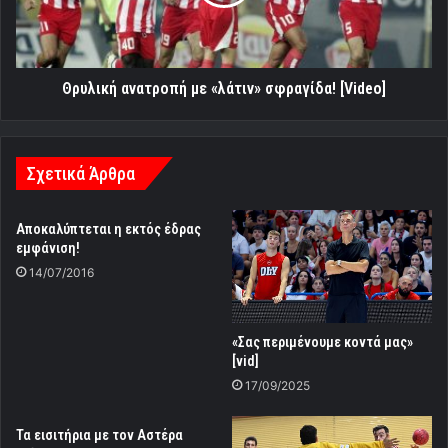
[Video]
Θρυλική ανατροπή με «λάτιν» σφραγίδα! [Video]
Σχετικά Άρθρα
Αποκαλύπτεται η εκτός έδρας
εμφάνιση!
14/07/2016
«Σας περιμένουμε κοντά μας»
[vid]
17/09/2025
Τα εισιτήρια με τον Αστέρα