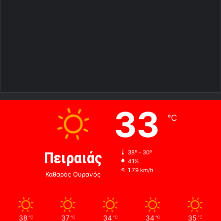
33
℃
Πειραιάς
38º - 30º
41%
1.79 km/h
Καθαρός Ουρανός
38
37
34
34
35
℃
℃
℃
℃
℃