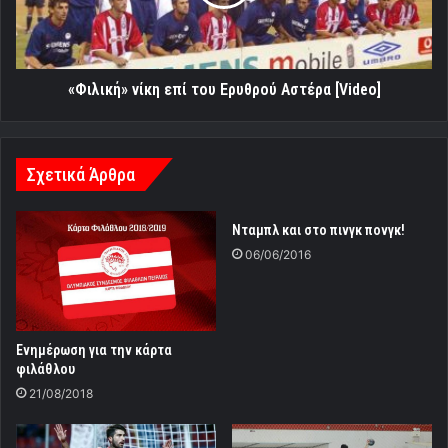
Αστέρα
[Video]
«Φιλική» νίκη επί του Ερυθρού Αστέρα [Video]
Σχετικά Άρθρα
Νταμπλ και στο πινγκ πονγκ!
06/06/2016
Ενημέρωση για την κάρτα
φιλάθλου
21/08/2018