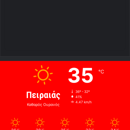
35
℃
Πειραιάς
36º - 32º
41%
4.47 km/h
Καθαρός Ουρανός
℃
℃
℃
℃
℃