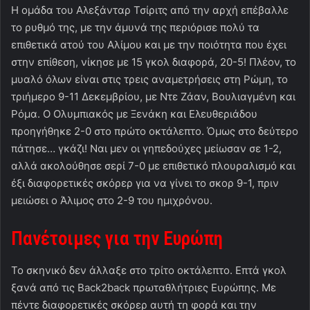
Η ομάδα του Αλεξάνταρ Τσίριτς από την αρχή επέβαλλε
το ρυθμό της, με την άμυνά της περιόρισε πολύ τα
επιθετικά ατού του Αλίμου και με την ποιότητα που έχει
στην επίθεση, νίκησε με 15 γκολ διαφορά, 20-5! Πλέον, το
μυαλό όλων είναι στις τρεις αναμετρήσεις στη Ρώμη, το
τριήμερο 9-11 Δεκεμβρίου, με Ντε Ζάαν, Βουλιαγμένη και
Ρόμα. Ο Ολυμπιακός με Ξενάκη και Ελευθεριάδου
προηγήθηκε 2-0 στο πρώτο οκτάλεπτο. Όμως στο δεύτερο
πάτησε… γκάζι! Ναι μεν οι γηπεδούχες μείωσαν σε 1-2,
αλλά ακολούθησε σερί 7-0 με επιθετικό πλουραλισμό και
έξι διαφορετικές σκόρερ για να γίνει το σκορ 9-1, πριν
μειώσει ο Άλιμος στο 2-9 του ημιχρόνου.
Πανέτοιμες για την Ευρώπη
Το σκηνικό δεν άλλαξε στο τρίτο οκτάλεπτο. Επτά γκολ
ξανά από τις Back2back πρωταθλήτριες Ευρώπης. Με
πέντε διαφορετικές σκόρερ αυτή τη φορά και την