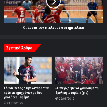
στα
ημιτελικά
Οι άσσοι τον στέλνουν στα ημιτελικά
Σχετικά Άρθρα
Έδωσε τέλος στην κατάρα των
«Συνεχίζουμε να γράφουμε τη
πρώτων ημιχρόνων με δύο
θρυλική ιστορία!» (pic)
γκολάρες Ταρέμι!
09/05/2019
24/09/2025