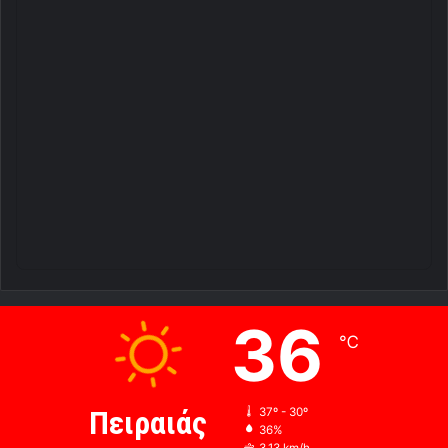
36
℃
Πειραιάς
37º - 30º
36%
3.13 km/h