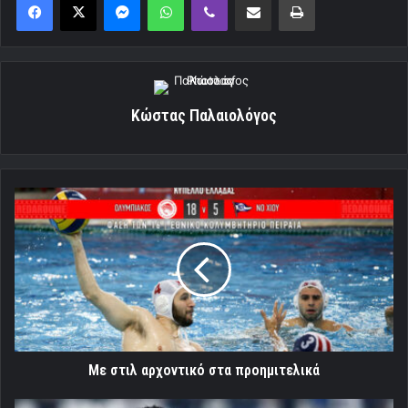
Κώστας Παλαιολόγος
Με
στιλ
αρχοντικό
στα
προημιτελικά
Με στιλ αρχοντικό στα προημιτελικά
Ροντινέι: