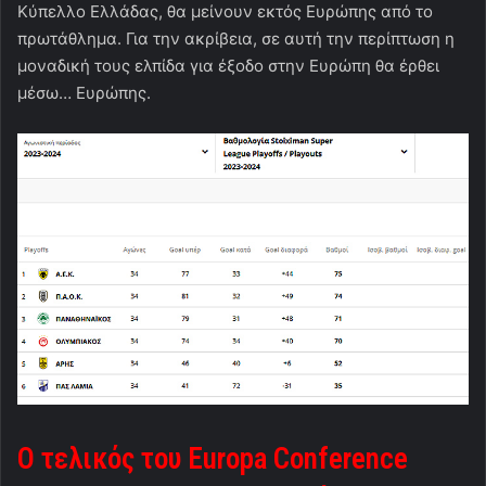
Κύπελλο Ελλάδας, θα μείνουν εκτός Ευρώπης από το
πρωτάθλημα. Για την ακρίβεια, σε αυτή την περίπτωση η
μοναδική τους ελπίδα για έξοδο στην Ευρώπη θα έρθει
μέσω… Ευρώπης.
Ο τελικός του
Europa
Conference