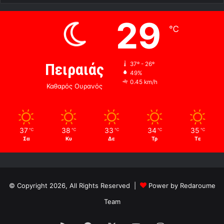
29
℃
Πειραιάς
37º - 26º
49%
0.45 km/h
Καθαρός Ουρανός
37
38
33
34
35
℃
℃
℃
℃
℃
Σα
Κυ
Δε
Τρ
Τε
© Copyright 2026, All Rights Reserved |
Power by Redaroume
Team