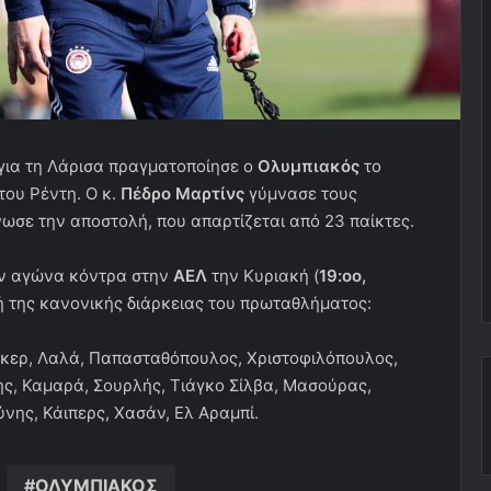
 για τη Λάρισα πραγματοποίησε ο
Ολυ
μπιακός
το
του Ρέντη. Ο κ.
Πέδρο Μαρτίνς
γύμνασε τους
ωσε την αποστολή, που απαρτίζεται από 23 παίκτες.
ον αγώνα κόντρα στην
ΑΕΛ
την Κυριακή (
19:οο,
κή της κανονικής διάρκειας του πρωταθλήματος:
έγκερ, Λαλά, Παπασταθόπουλος, Χριστοφιλόπουλος,
ς, Καμαρά, Σουρλής, Τιάγκο Σίλβα, Μασούρας,
νης, Κάιπερς, Χασάν, Ελ Αραμπί.
ΟΛΥΜΠΙΑΚΟΣ