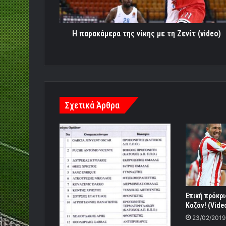
Ζενίτ
(video)
H παρακάμερα της νίκης με τη Ζενίτ (video)
Σχετικά Άρθρα
Επική πρόκρι
Καζάν! (Vide
23/02/2019