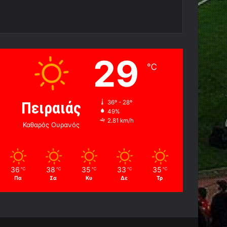
29
℃
Πειραιάς
36º - 28º
49%
2.81 km/h
Καθαρός Ουρανός
36
38
35
33
35
℃
℃
℃
℃
℃
Πα
Σα
Κυ
Δε
Τρ