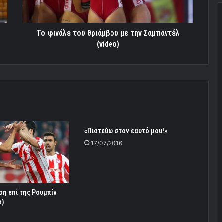
Σαμπαντέλ
(video)
Το φινάλε του θριάμβου με την Σαμπαντέλ
(video)
«Πιστεύω στον εαυτό μου!»
17/07/2016
ση επί της Ρουμπίν
o)