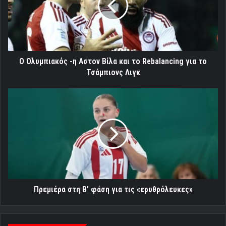
Βίλα
και
το
Rebalancing
για
το
Ο Ολυμπιακός -η Αστον Βίλα και το Rebalancing για το
Τσάμπιονς
Τσάμπιονς Λιγκ
Λιγκ
Πρεμιέρα
στη
Β'
φάση
για
τις
«ερυθρόλευκες»
Πρεμιέρα στη Β' φάση για τις «ερυθρόλευκες»