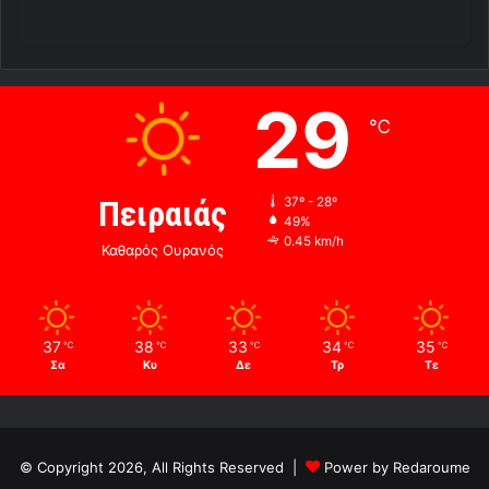
29
℃
Πειραιάς
37º - 28º
49%
0.45 km/h
Καθαρός Ουρανός
37
38
33
34
35
℃
℃
℃
℃
℃
Σα
Κυ
Δε
Τρ
Τε
© Copyright 2026, All Rights Reserved |
Power by Redaroume