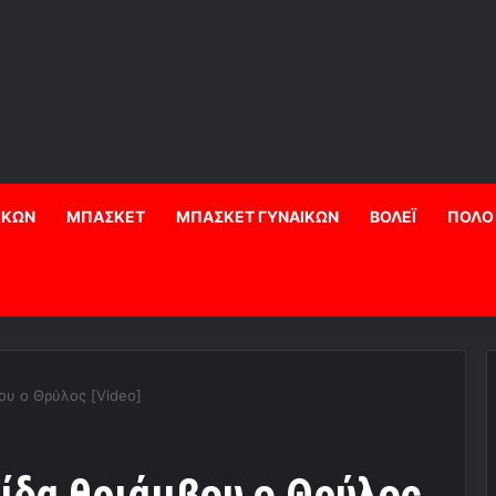
ΙΚΩΝ
ΜΠΑΣΚΕΤ
ΜΠΑΣΚΕΤ ΓΥΝΑΙΚΩΝ
ΒΟΛΕΪ
ΠΟΛΟ
βου ο Θρύλος [Video]
ίδα θριάμβου ο Θρύλος