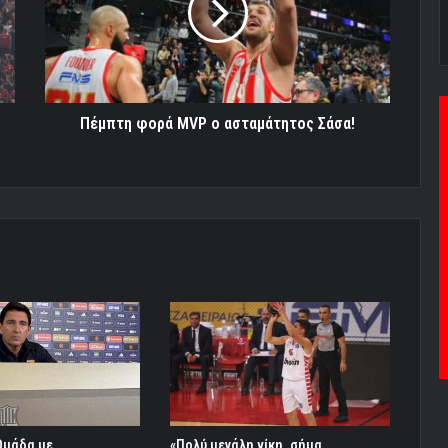
ασταμάτητος
Σάσα!
Πέμπτη φορά MVP ο ασταμάτητος Σάσα!
Ομάδα με
«Πολύ μεγάλη νίκη, σήμα