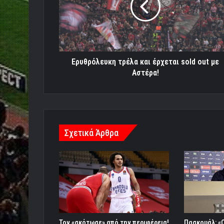
sold
out
με
Αστέρα!
Ερυθρόλευκη τρέλα και έρχεται sold out με
Αστέρα!
Σχετικά Άρθρα
Τον «σκότωσε» από την περιφέρεια!
Πασκουάλ: «