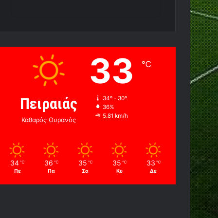
33
℃
Πειραιάς
34º - 30º
36%
5.81 km/h
Καθαρός Ουρανός
34
36
35
35
33
℃
℃
℃
℃
℃
Πε
Πα
Σα
Κυ
Δε