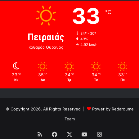
33
℃
Πειραιάς
34º - 30º
43%
4.92 km/h
Καθαρός Ουρανός
33
35
34
34
33
℃
℃
℃
℃
℃
Κυ
Δε
Τρ
Τε
Πε
© Copyright 2026, All Rights Reserved |
Power by Redaroume
Team
RSS
Facebook
X
YouTube
Instagram