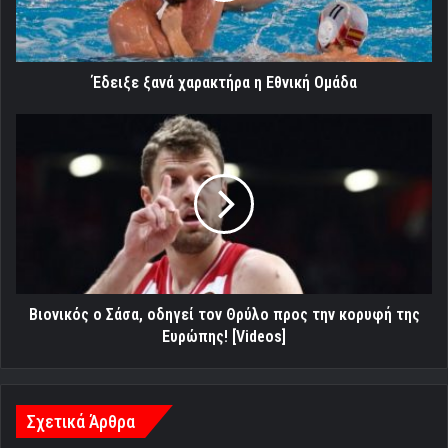
Έδειξε ξανά χαρακτήρα η Εθνική Ομάδα
Βιονικός
ο
Σάσα,
οδηγεί
τον
Θρύλο
προς
την
κορυφή
της
Βιονικός ο Σάσα, οδηγεί τον Θρύλο προς την κορυφή της
Ευρώπης!
Ευρώπης! [Videos]
[Videos]
Σχετικά Άρθρα