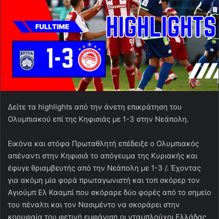
Δείτε τα highlights από την άνετη επικράτηση του
Ολυμπιακού επί της Κηφισιάς με 1-3 στην Νεάπολη.
Εικόνα και στόφα Πρωταθλητή επέδειξε ο Ολυμπιακός
απέναντι στην Κηφισιά το απόγευμα της Κυριακής και
έφυγε θριαμβευτής από την Νεάπολη με 1-3 /. Έχοντας
για ακόμη μία φορά πρωταγωνιστή και τοπ σκόρερ τον
Αγιούμπ Ελ Κααμπί που σκόραρε δύο φορές από το σημείο
του πέναλτι και τον Νασιμέντο να σκοράρει στην
κορυφαία του φετινή εμφάνιση οι νταμπλούχοι Ελλάδας