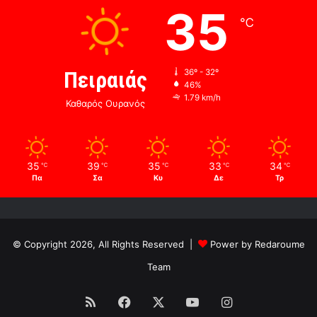
35
℃
Πειραιάς
36º - 32º
46%
1.79 km/h
Καθαρός Ουρανός
35
39
35
33
34
℃
℃
℃
℃
℃
Πα
Σα
Κυ
Δε
Τρ
© Copyright 2026, All Rights Reserved |
Power by Redaroume
Team
RSS
Facebook
X
YouTube
Instagram