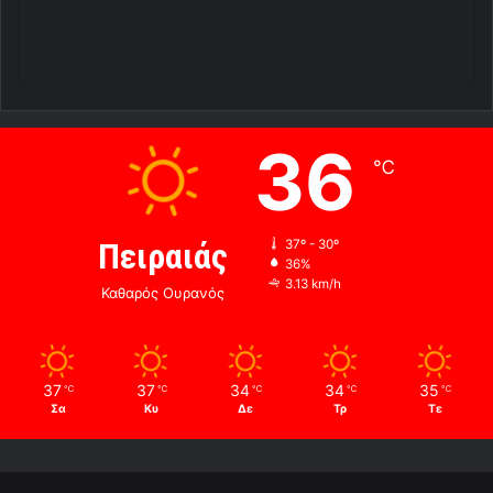
36
℃
Πειραιάς
37º - 30º
36%
3.13 km/h
Καθαρός Ουρανός
37
37
34
34
35
℃
℃
℃
℃
℃
Σα
Κυ
Δε
Τρ
Τε