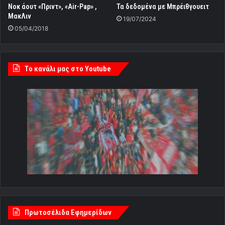
Τα δεδομένα με Μπρέιθγουειτ
Νοκ άουτ «Πριντ», «Air-Pap» ,
ΜακΛιν
19/07/2024
05/04/2018
Tο κανάλι μας στο Youtube
Πρωτοσέλιδα Εφημερίδων