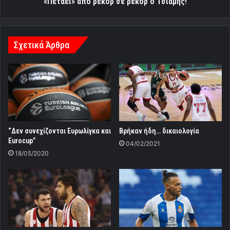
«Πετάει» από ρεκόρ σε ρεκόρ ο Τσιάμης!
Σχετικά Άρθρα
“Δεν συνεχίζονται Ευρωλίγκα και
Βρήκαν ήδη… δικαιολογία
Eurocup”
04/02/2021
18/05/2020