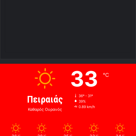
33
℃
Πειραιάς
36º - 31º
39%
0.89 km/h
Καθαρός Ουρανός
℃
℃
℃
℃
℃