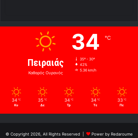
34
℃
Πειραιάς
35º - 30º
42%
5.36 km/h
Καθαρός Ουρανός
34
35
34
34
33
℃
℃
℃
℃
℃
Κυ
Δε
Τρ
Τε
Πε
© Copyright 2026, All Rights Reserved |
Power by Redaroume