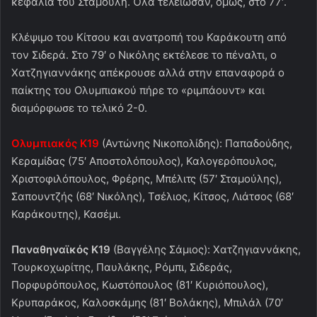
κεφαλιά του Σταμούλη. Όλα τελείωσαν, όμως, στο 77′.
Κλέψιμο του Κίτσου και ανατροπή του Καράκουτη από
τον Σιδερά. Στο 79′ ο Νικόλης εκτέλεσε το πέναλτι, ο
Χατζηγιαννάκης απέκρουσε αλλά στην επαναφορά ο
παίκτης του Ολυμπιακού πήρε το «ριμπάουντ» και
διαμόρφωσε το τελικό 2-0.
Ολυμπιακός Κ19
(Αντώνης Νικοπολίδης): Παπαδούδης,
Κεραμίδας (75′ Αποστολόπουλος), Καλογερόπουλος,
Χριστοφιλόπουλος, Φρέρης, Μπέλιτς (57′ Σταμούλης),
Σαπουντζής (68′ Νικόλης), Τσέλιος, Κίτσος, Λιάτσος (68′
Καράκουτης), Κασέμι.
Παναθηναϊκός Κ19
(Βαγγέλης Σάμιος): Χατζηγιαννάκης,
Τουρκοχωρίτης, Παυλάκης, Ρόμπι, Σιδεράς,
Πορφυρόπουλος, Κωστόπουλος (81′ Κυριόπουλος),
Κρυπαράκος, Καλοσκάμης (81′ Βολάκης), Μπιλάλ (70′