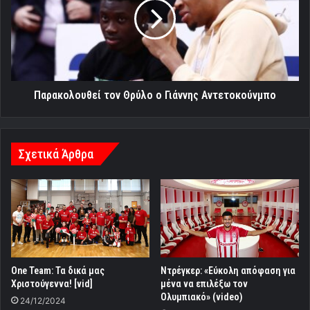
ο
Γιάννης
Αντετοκούνμπο
Παρακολουθεί τον Θρύλο ο Γιάννης Αντετοκούνμπο
Σχετικά Άρθρα
One Team: Τα δικά μας
Ντρέγκερ: «Εύκολη απόφαση για
Χριστούγεννα! [vid]
μένα να επιλέξω τον
Ολυμπιακό» (video)
24/12/2024