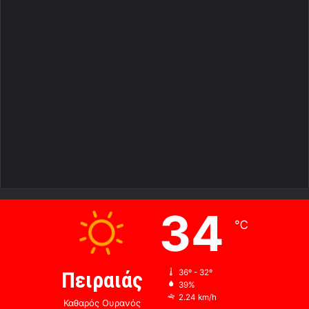
34
℃
Πειραιάς
36º - 32º
39%
2.24 km/h
Καθαρός Ουρανός