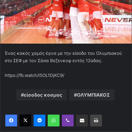
Ένας κακός χαμός έγινε με την είσοδο του Ολυμπιακού
στο ΣΕΦ με τον Σάσα Βεζενκοφ εντός 12αδας.
https://fb.watch/l5OL1DjKC9/
είσοδος κοσμος
ΟΛΥΜΠΙΑΚΟΣ
Messenger
WhatsApp
Viber
Κοινοποίηση μέσω ηλεκτρονικού ταχυδρομείου
Εκτύπωση