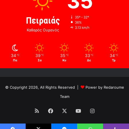
35
Πειραιάς
35º - 32º
36%
3.13 km/h
Καθαρός Ουρανός
34
39
35
33
34
℃
℃
℃
℃
℃
Πα
Σα
Κυ
Δε
Τρ
© Copyright 2026, All Rights Reserved |
Power by Redaroume
Team
RSS
Facebook
X
YouTube
Instagram