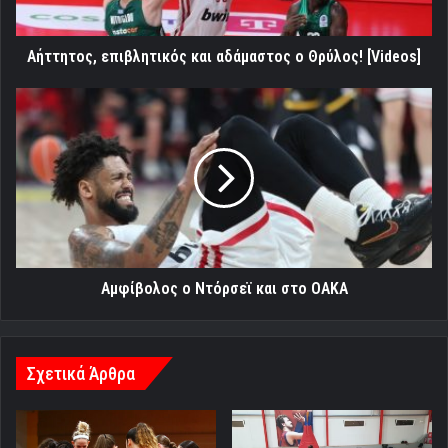
Αήττητος, επιβλητικός και αδάμαστος ο Θρύλος! [Videos]
Αμφίβολος
ο
Ντόρσεϊ
και
στο
ΟΑΚΑ
Αμφίβολος ο Ντόρσεϊ και στο ΟΑΚΑ
Σχετικά Άρθρα