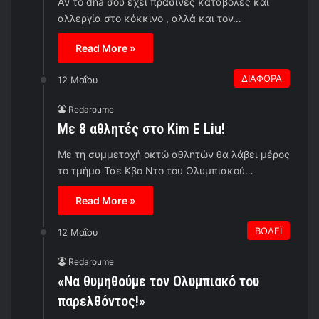
Aν το dna σου έχει πράσινες καταβολές και
αλλεργία στο κόκκινο , αλλά και τον…
Read More »
ΔΙΑΦΟΡΑ
12 Μαΐου
Redaroume
Με 8 αθλητές στο Κim E Liu!
Με τη συμμετοχή οκτώ αθλητών θα λάβει μέρος
το τμήμα Ταε Κβο Ντο του Ολυμπιακού…
Read More »
ΒΟΛΕΪ
12 Μαΐου
Redaroume
«Να θυμηθούμε τον Ολυμπιακό του
παρελθόντος!»