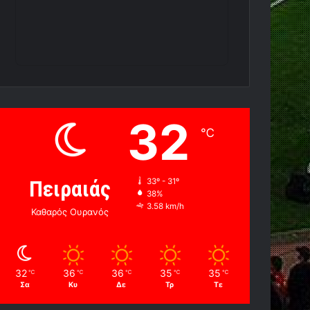
32
℃
Πειραιάς
33º - 31º
38%
3.58 km/h
Καθαρός Ουρανός
32
36
36
35
35
℃
℃
℃
℃
℃
Σα
Κυ
Δε
Τρ
Τε