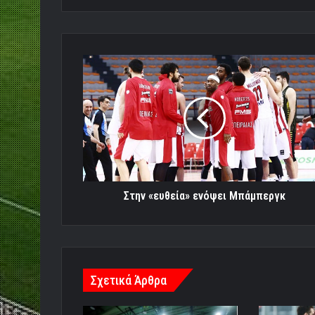
Στην
«ευθεία»
ενόψει
Μπάμπεργκ
Στην «ευθεία» ενόψει Μπάμπεργκ
Σχετικά Άρθρα