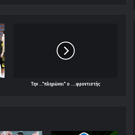
Την
..."πληρώνει"
ο
....φροντιστής
Την ..."πληρώνει" ο ....φροντιστής