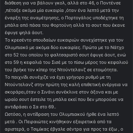
διάθεση για να βάλουν γκολ, αλλά στο 46, ο Ποντένσε
,πέταξε ακόμα μία ευκαιρία ,όταν ένα λεπτό μετά την
έναρξη της αναμέτρησης, ο Πορτογάλος υποδέχτηκε τη
μπάλα από πάσα του Φορτούνη αλλά το σουτ που έκανε
έφυγε ψηλά άουτ.
Το κρεσέντο σπουδαίων ευκαιριών συνεχίστηκε για τον
Ολυμπιακό με ακόμα δύο ευκαιρίες. Πρώτα με το Νάτχο
στο 52 του οποίου το φαλτσαριστό σουτ έφυγε άουτ, ενώ
στο 59 η κεφαλιά του Σισέ με το πίσω μέρος του κεφαλιού
του βρήκε τον κίπερ της Ντούντελανζ σε ετοιμότητα.
To παιχνίδι συνέχιζε να έχει γρήγορο ρυθμό με τη
Ντούντελανζ στην πρώτη της καλή επιθετική ενέργεια να
σκοράρει,όταν ο Σινάνι συνέκλινε στον άξονα και με
ωραίο σουτ έστειλε τη μπάλα εκεί που δεν μπορούσε να
αντιδράσει ο Σα στο 69..
Ωστόσο, η αντίδραση του Ολυμπιακού ήρθε ένα λεπτό
μετά . Οι Πειραιώτες κινήθηκαν εξαιρετικά από τα
αριστερά, ο Τσιμίκας έβγαλε σέντρα για προς τα έξω , ο