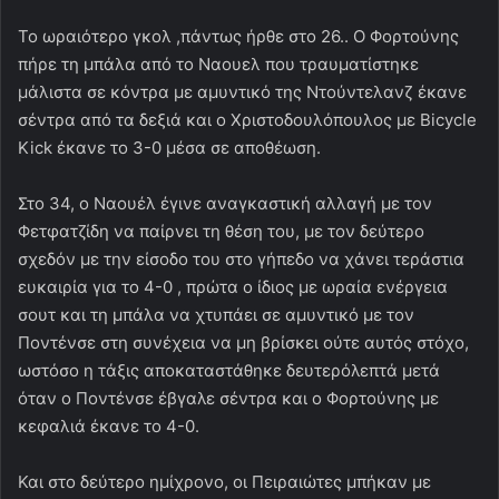
Το ωραιότερο γκολ ,πάντως ήρθε στο 26.. Ο Φορτούνης
πήρε τη μπάλα από το Ναουελ που τραυματίστηκε
μάλιστα σε κόντρα με αμυντικό της Ντούντελανζ έκανε
σέντρα από τα δεξιά και ο Χριστοδουλόπουλος με Βicycle
Kick έκανε το 3-0 μέσα σε αποθέωση.
Στο 34, ο Ναουέλ έγινε αναγκαστική αλλαγή με τον
Φετφατζίδη να παίρνει τη θέση του, με τον δεύτερο
σχεδόν με την είσοδο του στο γήπεδο να χάνει τεράστια
ευκαιρία για το 4-0 , πρώτα ο ίδιος με ωραία ενέργεια
σουτ και τη μπάλα να χτυπάει σε αμυντικό με τον
Ποντένσε στη συνέχεια να μη βρίσκει ούτε αυτός στόχο,
ωστόσο η τάξις αποκαταστάθηκε δευτερόλεπτά μετά
όταν ο Ποντένσε έβγαλε σέντρα και ο Φορτούνης με
κεφαλιά έκανε το 4-0.
Και στο δεύτερο ημίχρονο, οι Πειραιώτες μπήκαν με