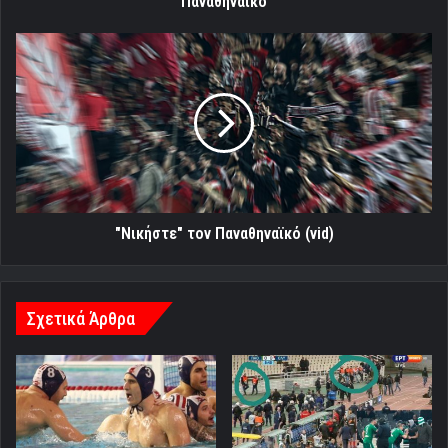
Παναθηναϊκό
"Νικήστε"
τον
Παναθηναϊκό
(vid)
"Νικήστε" τον Παναθηναϊκό (vid)
Σχετικά Άρθρα