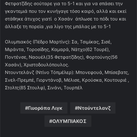
Φετφατζίδης σούταρε για το 5-1 και για να σπάσει την
γκαντεμιά που τον κυνήγαγε τόσο καιρό, αλλά και εκεί
στάθηκε άτυχος γιατί ο Χασάν άπλωσε το πόδι του και
άλλαξε τη πορεία ,για λίγο της μπάλας με το 5-1
Ολυμπιακός (Πέδρο Μαρτίνς): Σα, Τσιμίκας, Σισέ,
Μιράντα, Τοροσίδης, Καμαρά, Νάτχο(62 Τουρέ),
Ποντένσε, Ναουέλ(35 Φετφατζίδης), Φορτούνης(56
Χασάν), Χριστοδουλόπουλος.
Ντουντελάνζ (Ντίνο Τόπμέλερ): Μπονεφουά, Μπίσεβατς,
Σνελ-Πρεμπέ, Γιορντάνοβ, Μέλισε, Κρούσκα, Κουτουριέ ,
Στολτς(85 Στουλφ), Σινάνι, Τουρπέλ
Γιυορόπα Λιγκ
Ντούντελανζ
ΟΛΥΜΠΙΑΚΟΣ