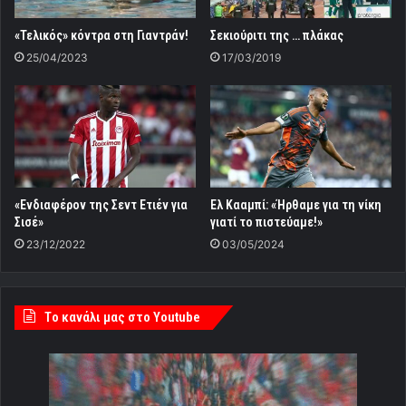
«Τελικός» κόντρα στη Γιαντράν!
Σεκιούριτι της … πλάκας
25/04/2023
17/03/2019
«Ενδιαφέρον της Σεντ Ετιέν για
Ελ Κααμπί: «Ήρθαμε για τη νίκη
Σισέ»
γιατί το πιστεύαμε!»
23/12/2022
03/05/2024
Tο κανάλι μας στο Youtube