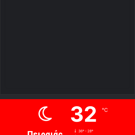
32
℃
Πειραιάς
36º - 28º