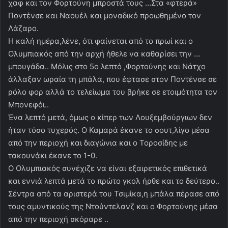
χαφ και τον Φορτούνη μπροστά τους …Στα «φτερά»
Ποντένσε και Ναουέλ και μοναδικό προωθημένο τον
Λάζαρο.
H καλή ημέρα,λένε, ότι φαίνεται από το πρωί και ο
Ολυμπιακός από την αρχή ήθελε να καθαρίσει την …
μπουγάδα.. Μόλις στο 5ο λεπτό ,Φορτούνης και Νάτχο
άλλαξαν ωραία τη μπάλα, που έφτασε στον Ποντένσε σε
ρόλο φορ αλλά το τελείωμα του βρήκε σε ετοιμότητα τον
Μπονεφόι..
Ένα λεπτό μετά, όμως ο κίπερ των Λουξεμβούργιων δεν
ήταν τόσο τυχερός. Ο Καμαρά έκανε το σουτ,λίγο μέσα
από την περιοχή και διαγώνια και ο Τοροσίδης με
τακουνάκι έκανε το 1-0.
Ο Ολυμπιακός συνέχιζε να είναι εξαιρετικός επιθετικά
και εννιά λεπτά μετά το πρώτο γκολ ήρθε και το δεύτερο..
Σέντρα από τα αριστερά του Τσιμίκα,η μπάλα πέρασε από
τους αμυντικούς της Ντούντελανζ και ο Φορτούνης μέσα
από την περιοχή σκόραρε ..