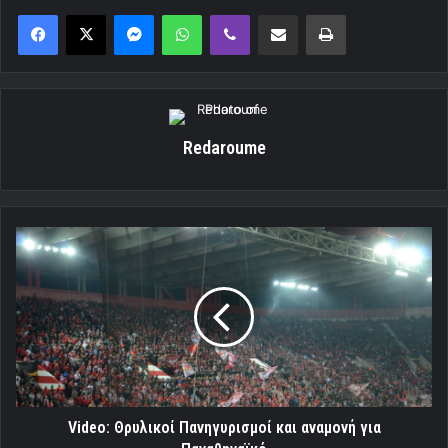
Messenger
WhatsApp
Viber
Κοινοποίηση μέσω ηλεκτρονικού ταχυδρομείου
Εκτύπωση
Redaroume
Video:
Θρυλικοί
Πανηγυρισμοί
και
αναμονή
για
Παναθηναϊκό
Video: Θρυλικοί Πανηγυρισμοί και αναμονή για