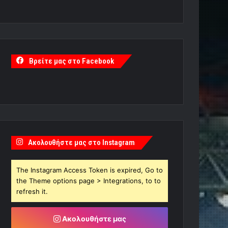
Βρείτε μας στο Facebook
Ακολουθήστε μας στο Instagram
The Instagram Access Token is expired, Go to
the Theme options page > Integrations, to to
refresh it.
Ακολουθήστε μας