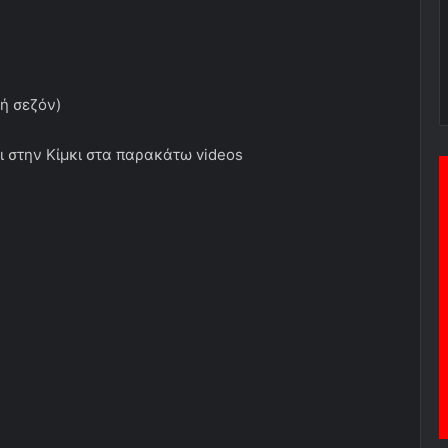
ή σεζόν)
ι στην Κίμκι στα παρακάτω videos