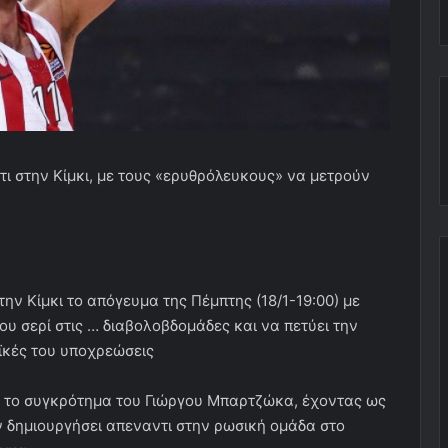
ι στην Κίμκι, με τους «ερυθρόλευκους» να μετρούν
ην Κίμκι το απόγευμα της Πέμπτης (18/1-19:00) με
ου σερί στις … διαβολοβδομάδες και να πετύει την
αϊκές του υποχρεώσεις
ν το συγκρότημα του Γιώργου Μπαρτζώκα, έχοντας ως
 δημιουργήσει απεναντι στην ρωσική ομάδα στο