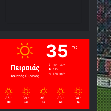
35
℃
Πειραιάς
36º - 32º
42%
1.79 km/h
Καθαρός Ουρανός
35
38
35
33
34
℃
℃
℃
℃
℃
Πα
Σα
Κυ
Δε
Τρ