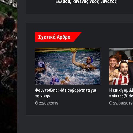
Ελλάδα, κανένας νέος θάνατος
Σχετικά Άρθρα
Φουντούλης: «Με σοβαρότητα για
H επική ομιλ
τη νίκη»
παίκτες(Vide
22/02/2019
29/08/2019