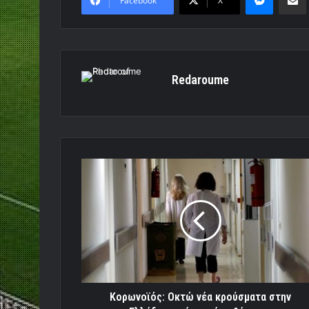
Facebook
X
Redaroume
Κορωνοϊός:
Οκτώ
νέα
κρούσματα
στην
Ελλάδα,
κανένας
νέος
θάνατος
Κορωνοϊός: Οκτώ νέα κρούσματα στην