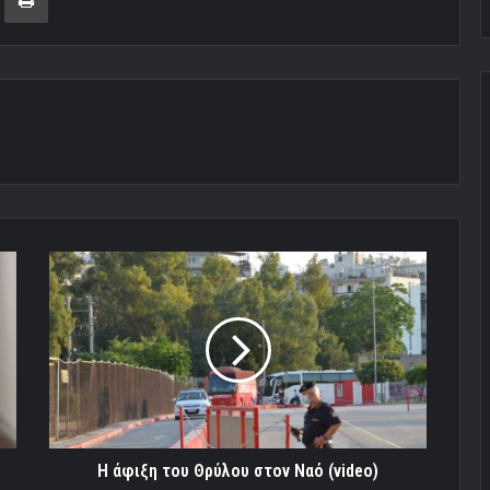
Η
άφιξη
του
Θρύλου
στον
Ναό
(video)
Η άφιξη του Θρύλου στον Ναό (video)