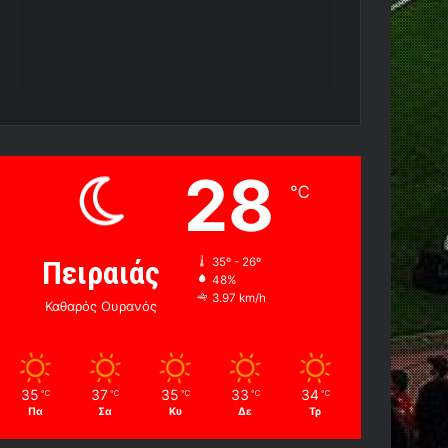
28
℃
Πειραιάς
35º - 26º
48%
3.97 km/h
Καθαρός Ουρανός
35
37
35
33
34
℃
℃
℃
℃
℃
Πα
Σα
Κυ
Δε
Τρ