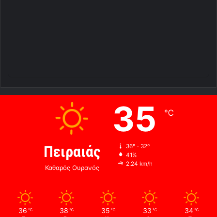
35
℃
Πειραιάς
36º - 32º
41%
2.24 km/h
Καθαρός Ουρανός
36
38
35
33
34
℃
℃
℃
℃
℃