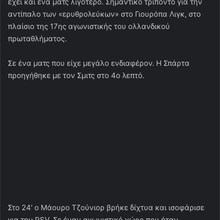
έχει και ένα ματς λιγότερο. Σημαντικό τρίποντο για την
αντίπαλο των «ερυθρολεύκων» στο Γιουρόπα Λιγκ, στο
πλαίσιο της 17ης αγωνιστικής του ολλανδικού
πρωταθλήματος.
Σε ένα ματς που είχε μεγάλο ενδιαφέρον. Η Σπάρτα
προηγήθηκε με τον Σμιτς στο 4ο λεπτό.
Στο 24′ ο Μάουρο Τζούνιορ βρήκε δίχτυα και ισοφάρισε
για την PSV. Σε έναν αγωνιστικό χώρο που ήταν