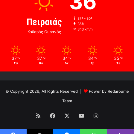
36
Πειραιάς
37º - 30º
35%
3.13 km/h
Καθαρός Ουρανός
37
37
34
34
35
℃
℃
℃
℃
℃
Σα
Κυ
Δε
Τρ
Τε
© Copyright 2026, All Rights Reserved |
Power by Redaroume
Team
RSS
Facebook
X
YouTube
Instagram