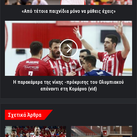
«Από τέτοια παιχνίδια μόνο να μάθεις έχεις»
H
παρακάμερα
της
νίκης
-πρόκρισης
του
Ολυμπιακού
απέναντι
στη
Κομάρνο
H παρακάμερα της νίκης -πρόκρισης του Ολυμπιακού
(vid)
απέναντι στη Κομάρνο (vid)
Σχετικά Άρθρα