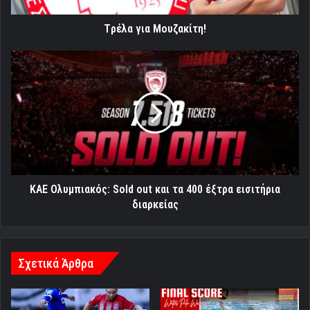
Tρέλα για Μουζακίτη!
ΚΑΕ
Ολυμπιακός:
Sold
out
και
τα
400
έξτρα
εισιτήρια
διαρκείας
ΚΑΕ Ολυμπιακός: Sold out και τα 400 έξτρα εισιτήρια
διαρκείας
Σχετικά Άρθρα