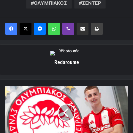
ΟΛΥΜΠΙΑΚΟΣ
ΣΕΝΤΕΡ
Messenger
WhatsApp
Viber
Κοινοποίηση μέσω ηλεκτρονικού ταχυδρομείου
Εκτύπωση
Redaroume
Tρέλα
για
Μουζακίτη!