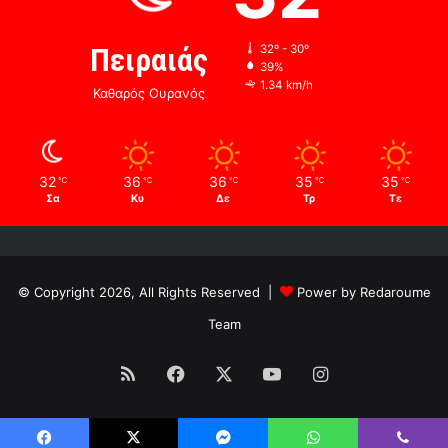
Πειραιάς
32º - 30º
39%
1.34 km/h
Καθαρός Ουρανός
32
36
36
35
35
℃
℃
℃
℃
℃
Σα
Κυ
Δε
Τρ
Τε
© Copyright 2026, All Rights Reserved |
Power by Redaroume
Team
RSS
Facebook
X
YouTube
Instagram