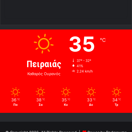
35
℃
Πειραιάς
37º - 32º
41%
2.24 km/h
Καθαρός Ουρανός
36
38
35
33
34
℃
℃
℃
℃
℃
Πα
Σα
Κυ
Δε
Τρ