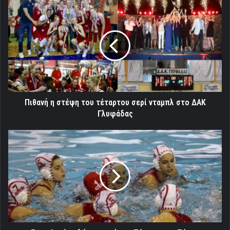
Πιθανή
η
στέψη
του
τέταρτου
σερί
νταμπλ
στο
ΔΑΚ
Γλυφάδας
Πιθανή η στέψη του τέταρτου σερί νταμπλ στο ΔΑΚ
Γλυφάδας
Σε
ρυθμούς
πλέι
οφ
από
την
Πέμπτη
του
Πάσχα