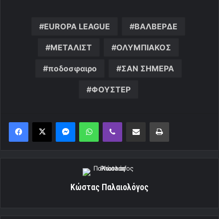
EUROPA LEAGUE
ΒΑΛΒΕΡΔΕ
ΜΕΤΑΛΙΣΤ
ΟΛΥΜΠΙΑΚΟΣ
ποδοσφαιρο
ΣΑΝ ΣΗΜΕΡΑ
ΦΟΥΣΤΕΡ
Messenger
WhatsApp
Viber
Κοινοποίηση μέσω ηλεκτρονικού ταχυδρομείου
Εκτύπωση
Κώστας Παλαιολόγος