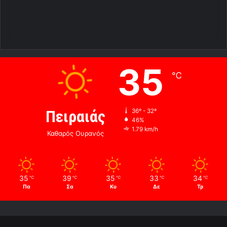
35
℃
Πειραιάς
36º - 32º
46%
1.79 km/h
Καθαρός Ουρανός
35
39
35
33
34
℃
℃
℃
℃
℃
Πα
Σα
Κυ
Δε
Τρ