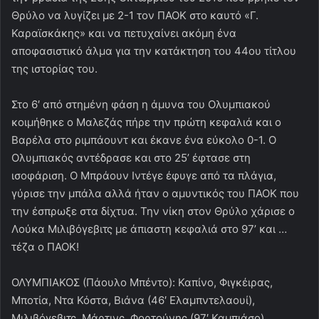
Θρύλο να λυγίζει με 2-1 τον ΠΑΟΚ στο καυτό «Γ.
Καραϊσκάκης» και να πετυχαίνει ακόμη ένα
αποφασιστικό άλμα για την κατάκτηση του 44ου τίτλου
της ιστορίας του.
Στο 6′ από στημένη φάση η άμυνα του Ολυμπιακού
κοιμήθηκε ο Μαλεζάς πήρε την πρώτη κεφαλιά και ο
Βαρέλα στο ριμπάουντ και έκανε ένα εύκολο 0-1. Ο
Ολυμπιακός αντέδρασε και στο 25’ έφτασε στη
ισοφάριση. Ο Μπράουν Ιντέγε έφυγε από τα πλάγια,
γύρισε την μπάλα αλλά ήταν ο αμυντικός του ΠΑΟΚ που
την έσπρωξε στα δίχτυα. Την νίκη στον Θρύλο χάρισε ο
Λούκα Μιλιβόγεβιτς με άπιαστη κεφαλιά στο 97’ και …
τέζα ο ΠΑΟΚ!
ΟΛΥΜΠΙΑΚΟΣ (Πάουλο Μπέντο): Καπίνο, Φιγκέιρας,
Μποτία, Ντα Κόστα, Βιάνα (46′ Ελαμπντελαουί),
Μιλιβόγεβιτς, Μάρτινς, Φορτούνης (97′ Καμπιάσο),