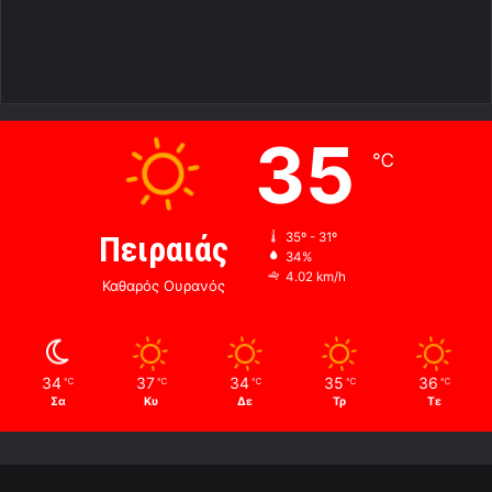
35
℃
Πειραιάς
35º - 31º
34%
4.02 km/h
Καθαρός Ουρανός
34
37
34
35
36
℃
℃
℃
℃
℃
Σα
Κυ
Δε
Τρ
Τε