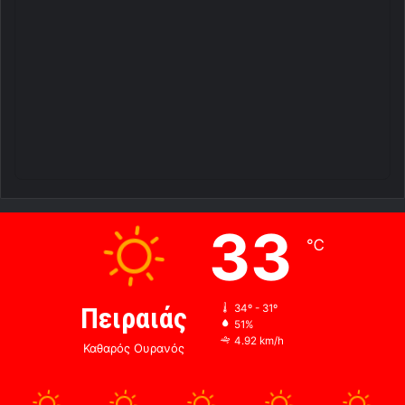
33
℃
Πειραιάς
34º - 31º
51%
4.92 km/h
Καθαρός Ουρανός