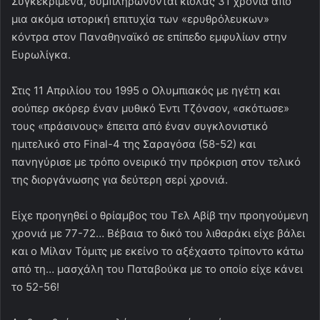
Συγκεκριμένα, συμπληρώνονται κιόλας 31 χρόνια από
μια ακόμα ιστορική επιτυχία των «ερυθρόλευκων»
κόντρα στον Παναθηναϊκό σε επίπεδο εμφυλίων στην
Ευρωλίγκα.
Στις 11 Απριλίου του 1995 ο Ολυμπιακός με ηγέτη και
σούπερ σκόρερ έναν μυθικό Έντι Τζόνσον, «σκότωσε»
τους «πράσινους» έπειτα από έναν συγκλονιστικό
ημιτελικό στο Final-4 της Σαραγόσα (58-52) και
πανηγύρισε με τρόπο ονειρικό την πρόκριση στον τελικό
της διοργάνωσης για δεύτερη σερί χρονιά.
Είχε προηγηθεί ο θρίαμβος του Τελ Αβίβ την προηγούμενη
χρονιά με 77-72… Βέβαια το δικό του λιθαράκι είχε βάλει
και ο Μίλαν Τόμιτς με εκείνο το αξέχαστο τρίποντο κάτω
από τη… μασχάλη του Παταβούκα με το οποίο είχε κάνει
το 52-56!