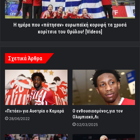
τα
χρυσά
κορίτσια
του
H ημέρα που «πάτησαν» ευρωπαϊκή κορυφή τα χρυσά
Θρύλου!
κορίτσια του Θρύλου! [Videos]
[Videos]
Σχετικά Άρθρα
«Πετάει» για Αυστρία ο Καμαρά
Ο ενθουσιασμένος,για τον
Ολυμπιακό,Λι
28/06/2022
02/03/2025