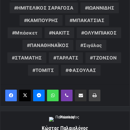
ΗΜΙΤΕΛΙΚΟΣ ΣΑΡΑΓΟΣΑ
ΙΩΑΝΝΙΔΗΣ
ΚΑΜΠΟΥΡΗΣ
ΜΠΑΚΑΤΣΙΑΣ
Μπάσκετ
ΝΑΚΙΤΣ
ΟΛΥΜΠΙΑΚΟΣ
ΠΑΝΑΘΗΝΑΪΚΟΣ
Σιγάλας
ΣΤΑΜΑΤΗΣ
ΤΑΡΛΑΤΣ
ΤΖΟΝΣΟΝ
ΤΟΜΙΤΣ
ΦΑΣΟΥΛΑΣ
Messenger
WhatsApp
Viber
Κοινοποίηση μέσω ηλεκτρονικού ταχυδρομείου
Εκτύπωση
Κώστας Παλαιολόγος