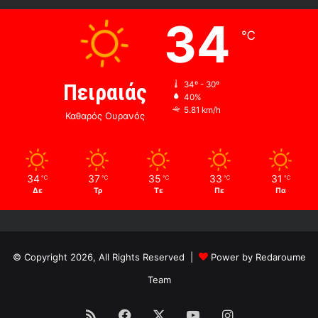
34
℃
Πειραιάς
34º - 30º
40%
5.81 km/h
Καθαρός Ουρανός
34
37
35
33
31
℃
℃
℃
℃
℃
Δε
Τρ
Τε
Πε
Πα
© Copyright 2026, All Rights Reserved |
Power by Redaroume
Team
RSS
Facebook
X
YouTube
Instagram