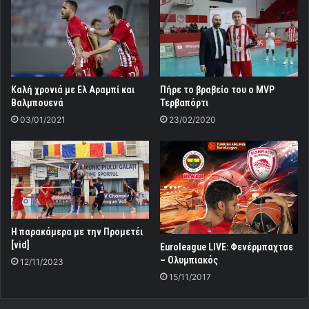
Καλή χρονιά με Ελ Αραμπί και
Πήρε το βραβείο του ο MVP
Βαλμπουενά
Τερβαπόρτι
03/01/2021
23/02/2020
Η παρακάμερα με την Προμετέι
[vid]
Euroleague LIVE: Φενέρμπαχτσε
– Ολυμπιακός
12/11/2023
15/11/2017