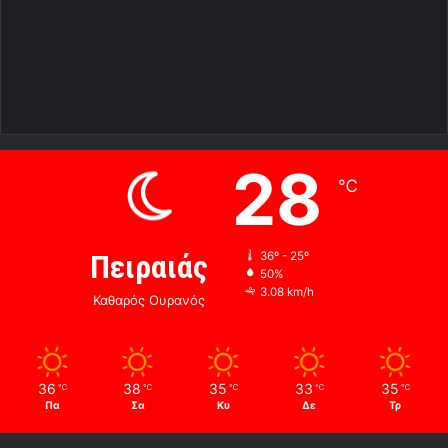
28
℃
Πειραιάς
36º - 25º
50%
3.08 km/h
Καθαρός Ουρανός
36
38
35
33
35
℃
℃
℃
℃
℃
Πα
Σα
Κυ
Δε
Τρ