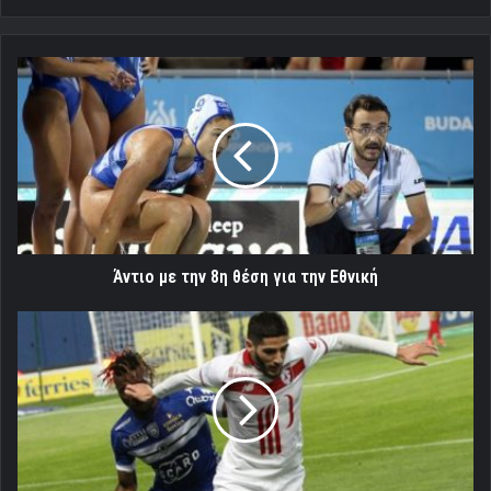
Άντιο
με
την
8η
θέση
για
την
Εθνική
Άντιο με την 8η θέση για την Εθνική
"Πιάνει
λιμάνι
ο
Μπενζιά"