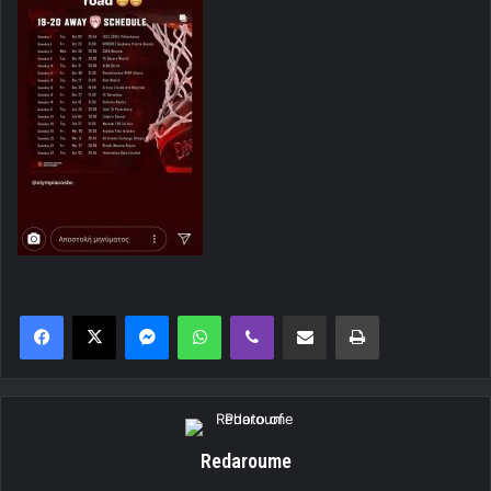
Messenger
WhatsApp
Viber
Κοινοποίηση μέσω ηλεκτρονικού ταχυδρομείου
Εκτύπωση
Redaroume