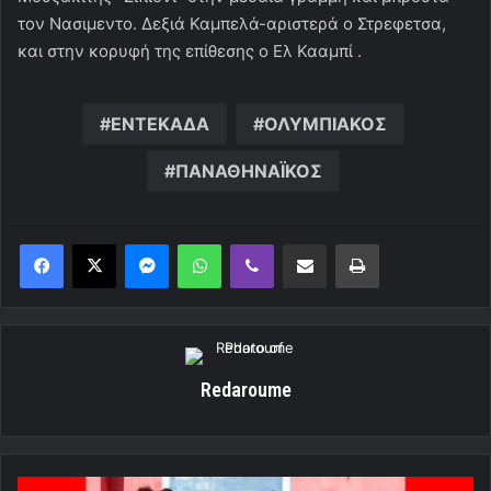
τον Νασιμεντο. Δεξιά Καμπελά-αριστερά ο Στρεφετσα,
και στην κορυφή της επίθεσης ο Ελ Κααμπί .
ΕΝΤΕΚΑΔΑ
ΟΛΥΜΠΙΑΚΟΣ
ΠΑΝΑΘΗΝΑΪΚΟΣ
Messenger
WhatsApp
Viber
Κοινοποίηση μέσω ηλεκτρονικού ταχυδρομείου
Εκτύπωση
Redaroume
«Σεφτέ»