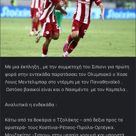
Με μια έκπληξη , με την συμμετοχή του Σιπιονι για πρώτη
φορά στην εντεκάδα παρατάσσει τον Ολυμπιακό ο Χοσε
Λουις Μεντελιμπαρ στο ντέρμπι με τον Παναθηναϊκό .
Ωστόσο βασικοί είναι και ο Νασιμέντο με τον Καμπελα .
Αναλυτικά η ενδεκάδα :
Κάτω από τα δοκάρια ο Τζολάκης – από δεξια προς τα
αριστερά- τους Κοστίνια-Ρέτσος-Πιρολα-Ορτέγκα.
Μουζακίτης -Σιπιονι- στην μεσαία γραμμή και μπροστά