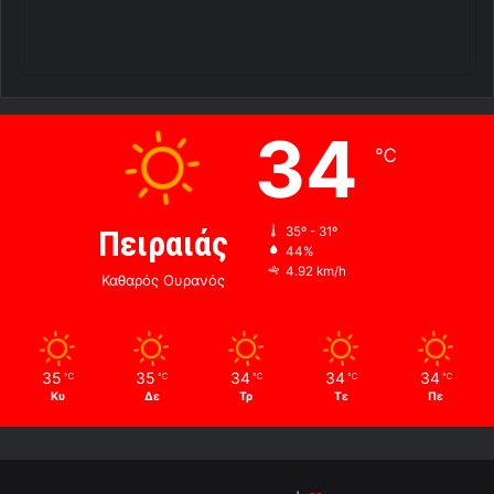
34
℃
Πειραιάς
35º - 31º
44%
4.92 km/h
Καθαρός Ουρανός
35
35
34
34
34
℃
℃
℃
℃
℃
Κυ
Δε
Τρ
Τε
Πε