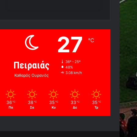
27
℃
Πειραιάς
36º - 25º
48%
3.08 km/h
Καθαρός Ουρανός
36
38
35
33
35
℃
℃
℃
℃
℃
Πα
Σα
Κυ
Δε
Τρ