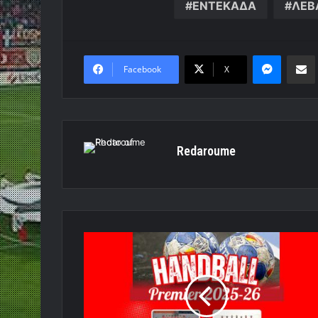
ΕΝΤΕΚΑΔΑ
ΛΕΒ
Messen
Κο
Facebook
X
Redaroume
LIVE
TV:
ΕΣΝ
Βριλήσσια
-
ΟΛΥΜΠΙΑΚΟΣ