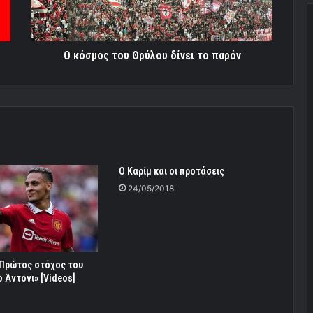
παρόν
Ο κόσμος του Θρύλου δίνει το παρόν
O Kαρίμ και οι προτάσεις
24/05/2018
«Πρώτος στόχος του
 Άντονι» [Videos]