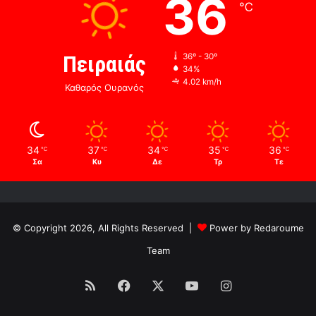
36
℃
Πειραιάς
36º - 30º
34%
4.02 km/h
Καθαρός Ουρανός
34
37
34
35
36
℃
℃
℃
℃
℃
Σα
Κυ
Δε
Τρ
Τε
© Copyright 2026, All Rights Reserved |
Power by Redaroume
Team
RSS
Facebook
X
YouTube
Instagram