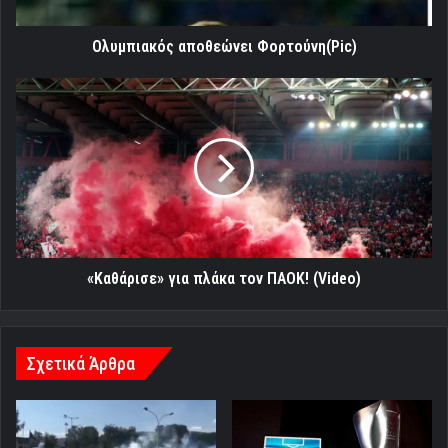
Ολυμπιακός αποθεώνει Φορτούνη(Pic)
«Καθάρισε»
για
πλάκα
τον
ΠΑΟΚ!
(Video)
«Καθάρισε» για πλάκα τον ΠΑΟΚ! (Video)
Σχετικά Άρθρα