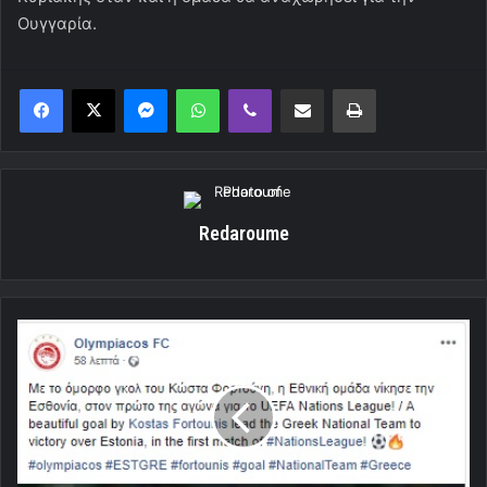
Ουγγαρία.
Messenger
WhatsApp
Viber
Κοινοποίηση μέσω ηλεκτρονικού ταχυδρομείου
Εκτύπωση
Redaroume
Ολυμπιακός
αποθεώνει
Φορτούνη(Pic)