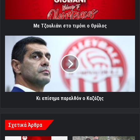
Με Τζουλιάνι στο τιμόνι ο Θρύλος
Κι
επίσημα
παρελθόν
ο
Καζάζης
Κι επίσημα παρελθόν ο Καζάζης
Σχετικά Άρθρα