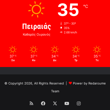
35
℃
Πειραιάς
37º - 30º
35%
2.68 km/h
Καθαρός Ουρανός
37
37
34
34
35
℃
℃
℃
℃
℃
Σα
Κυ
Δε
Τρ
Τε
© Copyright 2026, All Rights Reserved |
Power by Redaroume
Team
RSS
Facebook
X
YouTube
Instagram