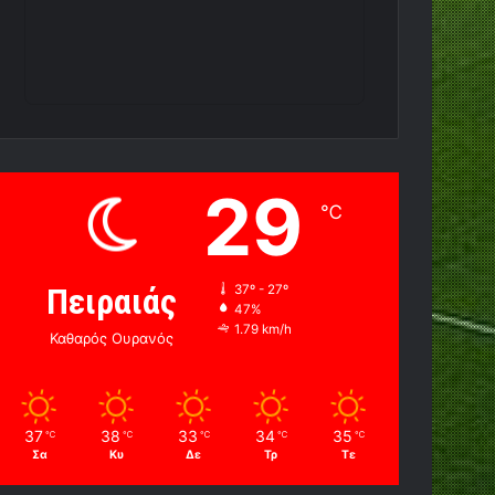
29
℃
Πειραιάς
37º - 27º
47%
1.79 km/h
Καθαρός Ουρανός
37
38
33
34
35
℃
℃
℃
℃
℃
Σα
Κυ
Δε
Τρ
Τε