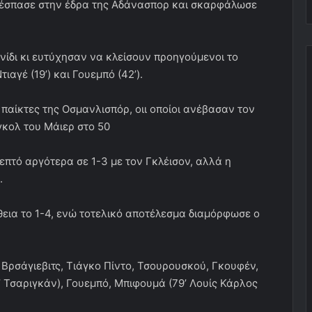
 ξέσπασε στην έδρα της Αδάνασπορ και σκαρφάλωσε
νίδι κι ευτύχησαν να κλείσουν προηγούμενοι το
αγέ (19’) και Γουεμπό (42’).
αίκτες της Οσμανλισπόρ, οιι οποίοι ανέβασαν τον
γκολ του Μάιερ στο 50
επτό αργότερα σε 1-3 με τον Γκλέισον, αλλά η
.
εια το 1-4, ενώ τοτελικό αποτέλεσμα διαμόρφωσε ο
ρσάγιεβιτς, Τιάγκο Πίντο, Τσουρουσκού, Γκουφέν,
2’ Τσαριγκάν), Γουεμπό, Μπιφουμά (79’ Λουίς Κάρλος