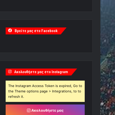
Βρείτε μας στο Facebook
Ακολουθήστε μας στο Instagram
The Instagram Access Token is expired, Go to
the Theme options page > Integrations, to to
refresh it.
Ακολουθήστε μας