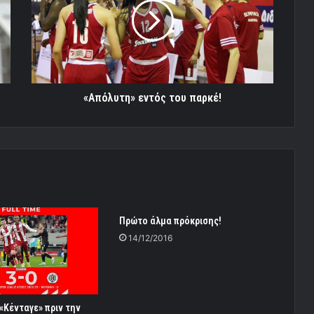
παρκέ!
«Απόλυτη» εντός του παρκέ!
Πρώτο άλμα πρόκρισης!
14/12/2016
«Κένταγε» πριν την