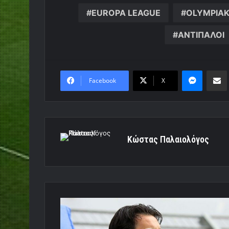
EUROPA LEAGUE
OLYMPIA
ΑΝΤΙΠΑΛΟΙ
Messen
Κο
Facebook
X
Κώστας Παλαιολόγος
«Να
είμαστε
όλο