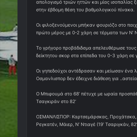
απολογισμό τριών ηττών και μίας ισοπαλίας
στην έβδομη θέση του βαθμολογικού πίνακα.
Οι φιλοξενούμενοι μπήκαν φουριόζο στο παιχ
πρώτο μέρος με 0-2 χάρη σε τέρματα των Ν’ Ντι
Το γρήγορο προβάδιδσμα απελευθέρωσε τους π
δείκτητου σκορ στα επίπεδα του 0-3 χάρη σε 
Οι γηπεδούχοι αντέδρασαν και μείωσαν ένα λ
Οσμανλισπορ δεν έδειχνε διάθεση για ..αστεία
Ο Μπιφουμά στο 68’ πέτυχε με ωραία προσπάθ
Τσαγκιράν στο 82’
ΟΣΜΑΝΛΙΣΠΟΡ: Καρτσεμάρσκας, Προχάτσκα, Β
Ρεγκατέν, Μάιερ, Ν’ Ντιαγέ (19’ Τσαριγκάν, 8