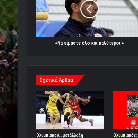
και
καλύτεροι!»
«Να είμαστε όλο και καλύτεροι!»
Σχετικά Άρθρα
Ολυμπιακού… μετάλλαξη
Ολυμπιακός: 