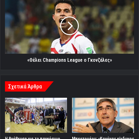
«Θέλει
Champions
League
ο
Γκονζάλες»
«Θέλει Champions League ο Γκονζάλες»
Σχετικά Άρθρα
Η βράβευση για το παγκόσμιο
Μπερτομέου: «Κανένας κίνδυνος