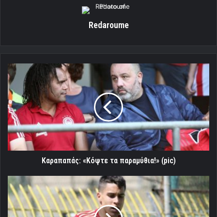
Redaroume
Καραπαπάς:
«Κόψτε
τα
παραμύθια!»
(pic)
Καραπαπάς: «Κόψτε τα παραμύθια!» (pic)
Με
την
επαγγελματική
ομάδα