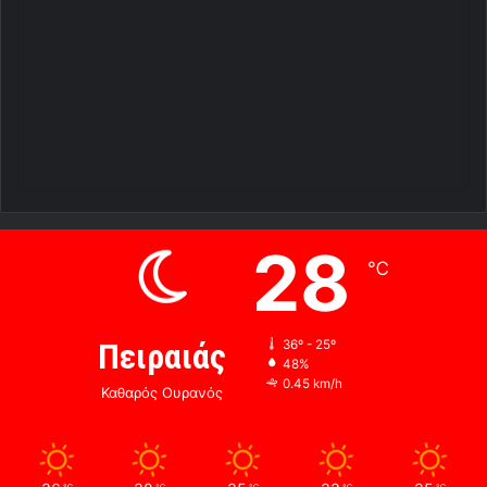
28
℃
Πειραιάς
36º - 25º
48%
0.45 km/h
Καθαρός Ουρανός
℃
℃
℃
℃
℃