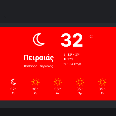
32
℃
Πειραιάς
33º - 31º
37%
1.34 km/h
Καθαρός Ουρανός
32
36
36
35
35
℃
℃
℃
℃
℃
Σα
Κυ
Δε
Τρ
Τε