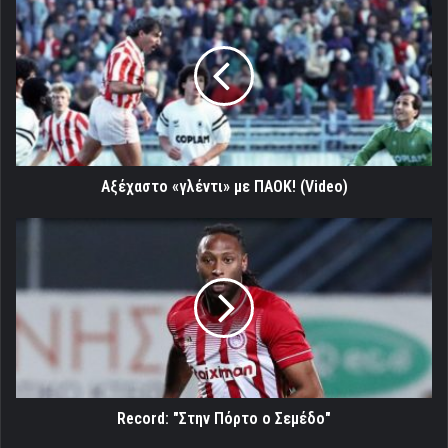
«γλέντι»
με
ΠΑΟΚ!
(Video)
Αξέχαστο «γλέντι» με ΠΑΟΚ! (Video)
Record:
"Στην
Πόρτο
ο
Σεμέδο"
Record: "Στην Πόρτο ο Σεμέδο"