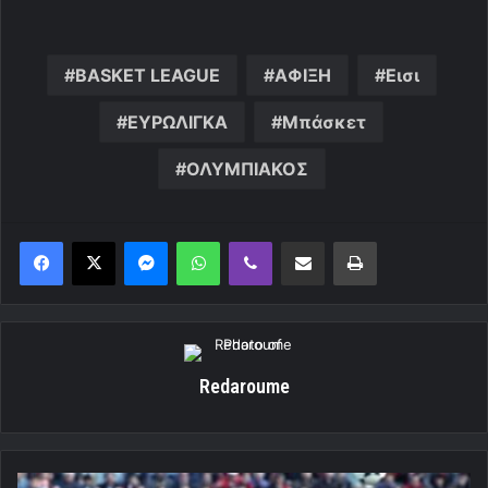
BASKET LEAGUE
ΑΦΙΞΗ
Εισι
ΕΥΡΩΛΙΓΚΑ
Μπάσκετ
ΟΛΥΜΠΙΑΚΟΣ
Messenger
WhatsApp
Viber
Κοινοποίηση μέσω ηλεκτρονικού ταχυδρομείου
Εκτύπωση
Redaroume
Αξέχαστο