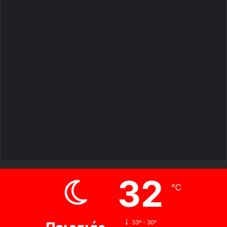
32
℃
33º - 30º