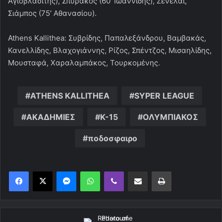
Αγιοβλασίτης), Σπυράκος (60′ Ιωαννίδης), Ζενελάι,
Σιάμπος (75′ Αθανασίου).
Athens Kallithea: Συβρίδης, Παπαλεξάνδρου, Βαμβακάς,
Κανελλίδης, Βλαχογιάννης, Ρίζος, Σπέντζος, Μισαηλίδης,
Μουσταφά, Χαραλαμπάκος, Τουρκομένης.
ATHENS KALLITHEA
SYPER LEAGUE
ΑΚΑΔΗΜΙΕΣ
Κ-15
ΟΛΥΜΠΙΑΚΟΣ
ποδοσφαιρο
Messenger
WhatsApp
Viber
Κοινοποίηση μέσω ηλεκτρονικού ταχυδρομείου
Εκτύπωση