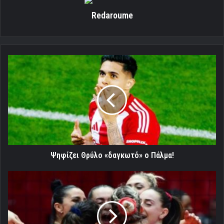
Redaroume
Ψηφίζει
Θρύλο
«δαγκωτό»
ο
Πάλμα!
Ψηφίζει Θρύλο «δαγκωτό» ο Πάλμα!
Δυνατά
για
το
πρώτο
άλμα