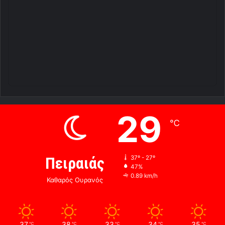
29
℃
Πειραιάς
37º - 27º
47%
0.89 km/h
Καθαρός Ουρανός
37
38
33
34
35
℃
℃
℃
℃
℃