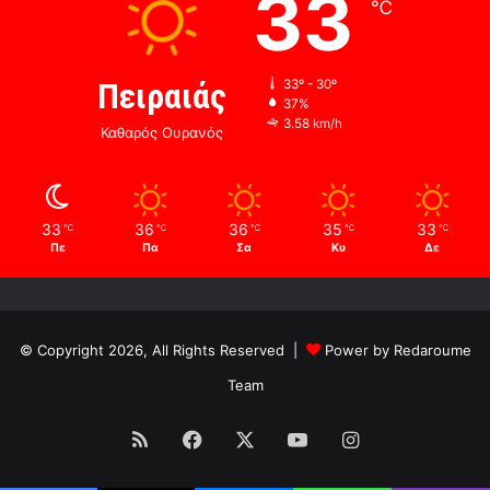
33
℃
Πειραιάς
33º - 30º
37%
3.58 km/h
Καθαρός Ουρανός
33
36
36
35
33
℃
℃
℃
℃
℃
Πε
Πα
Σα
Κυ
Δε
© Copyright 2026, All Rights Reserved |
Power by Redaroume
Team
RSS
Facebook
X
YouTube
Instagram