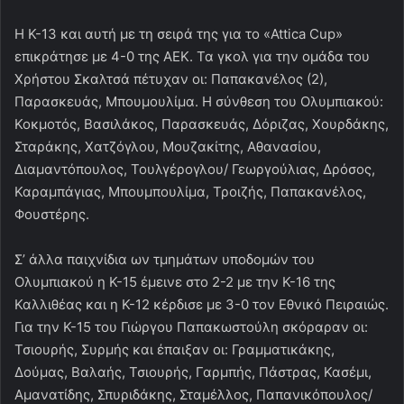
Η Κ-13 και αυτή με τη σειρά της για το «Attica Cup»
επικράτησε με 4-0 της ΑΕΚ. Τα γκολ για την ομάδα του
Χρήστου Σκαλτσά πέτυχαν οι: Παπακανέλος (2),
Παρασκευάς, Μπουμουλίμα. Η σύνθεση του Ολυμπιακού:
Κοκμοτός, Βασιλάκος, Παρασκευάς, Δόριζας, Χουρδάκης,
Σταράκης, Χατζόγλου, Μουζακίτης, Αθανασίου,
Διαμαντόπουλος, Τουλγέρογλου/ Γεωργούλιας, Δρόσος,
Καραμπάγιας, Μπουμπουλίμα, Τροιζής, Παπακανέλος,
Φουστέρης.
Σ’ άλλα παιχνίδια ων τμημάτων υποδομών του
Ολυμπιακού η Κ-15 έμεινε στο 2-2 με την Κ-16 της
Καλλιθέας και η Κ-12 κέρδισε με 3-0 τον Εθνικό Πειραιώς.
Για την Κ-15 του Γιώργου Παπακωστούλη σκόραραν οι:
Τσιουρής, Συρμής και έπαιξαν οι: Γραμματικάκης,
Δούμας, Βαλαής, Τσιουρής, Γαρμπής, Πάστρας, Κασέμι,
Αμανατίδης, Σπυριδάκης, Σταμέλλος, Παπανικόπουλος/