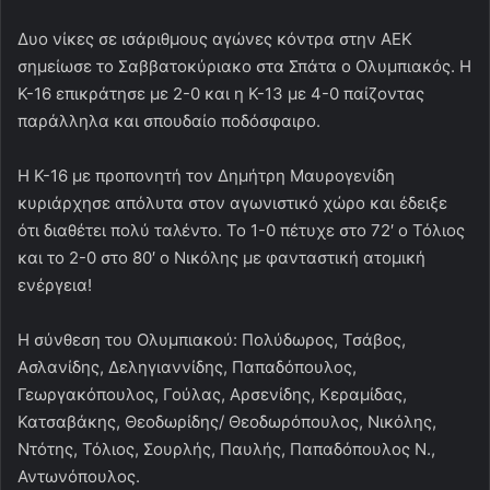
Δυο νίκες σε ισάριθμους αγώνες κόντρα στην ΑΕΚ
σημείωσε το Σαββατοκύριακο στα Σπάτα ο Ολυμπιακός. Η
Κ-16 επικράτησε με 2-0 και η Κ-13 με 4-0 παίζοντας
παράλληλα και σπουδαίο ποδόσφαιρο.
Η Κ-16 με προπονητή τον Δημήτρη Μαυρογενίδη
κυριάρχησε απόλυτα στον αγωνιστικό χώρο και έδειξε
ότι διαθέτει πολύ ταλέντο. Το 1-0 πέτυχε στο 72′ ο Τόλιος
και το 2-0 στο 80′ ο Νικόλης με φανταστική ατομική
ενέργεια!
Η σύνθεση του Ολυμπιακού: Πολύδωρος, Τσάβος,
Ασλανίδης, Δεληγιαννίδης, Παπαδόπουλος,
Γεωργακόπουλος, Γούλας, Αρσενίδης, Κεραμίδας,
Κατσαβάκης, Θεοδωρίδης/ Θεοδωρόπουλος, Νικόλης,
Ντότης, Τόλιος, Σουρλής, Παυλής, Παπαδόπουλος Ν.,
Αντωνόπουλος.