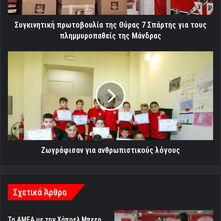
τους
πλημμυροπαθείς
της
Συγκινητική πρωτοβουλία της Θύρας 7 Σπάρτης για τους
Μάνδρας
πλημμυροπαθείς της Μάνδρας
Ζωγράφισαν
για
ανθρωπιστικούς
λόγους
Ζωγράφισαν για ανθρωπιστικούς λόγους
Σχετικά Άρθρα
Τα ΑΜΕΑ με την Χάποελ Μπεερ