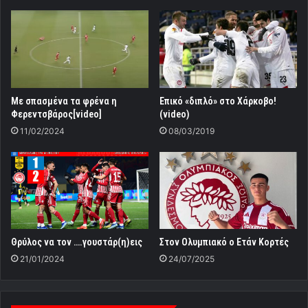
Mε σπασμένα τα φρένα η
Επικό «διπλό» στο Χάρκοβο!
Φερεντσβάρος[video]
(video)
11/02/2024
08/03/2019
Θρύλος να τον ….γουστάρ(η)εις
Στον Ολυμπιακό ο Ετάν Κορτές
21/01/2024
24/07/2025