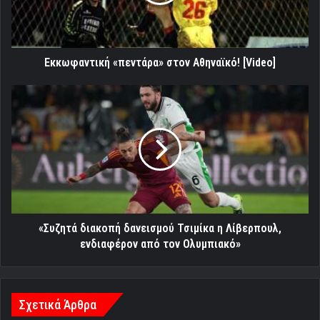
Εκκωφαντική «πεντάρα» στον Αθηναϊκό! [Video]
«Συζητά
διακοπή
δανεισμού
Τσιμίκα
η
Λίβερπουλ,
ενδιαφέρον
από
τον
Ολυμπιακό»
«Συζητά διακοπή δανεισμού Τσιμίκα η Λίβερπουλ,
ενδιαφέρον από τον Ολυμπιακό»
Σχετικά Άρθρα