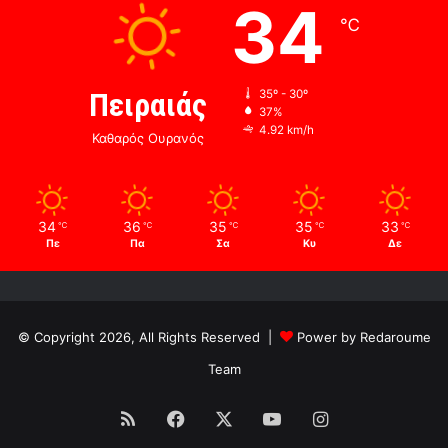
34
℃
Πειραιάς
35º - 30º
37%
4.92 km/h
Καθαρός Ουρανός
34
36
35
35
33
℃
℃
℃
℃
℃
Πε
Πα
Σα
Κυ
Δε
© Copyright 2026, All Rights Reserved |
Power by Redaroume
Team
RSS
Facebook
X
YouTube
Instagram