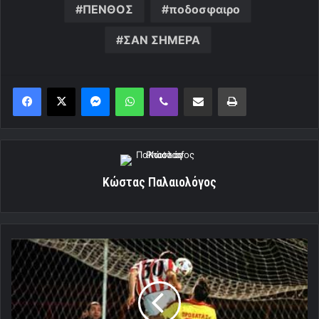
ΠΕΝΘΟΣ
ποδοσφαιρο
ΣΑΝ ΣΗΜΕΡΑ
Messenger
WhatsApp
Viber
Κοινοποίηση μέσω ηλεκτρονικού ταχυδρομείου
Εκτύπωση
Κώστας Παλαιολόγος
Εκκωφαντική
«πεντάρα»
στον
Αθηναϊκό!
[Video]