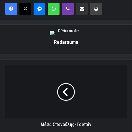
Messenger
WhatsApp
Viber
Κοινοποίηση μέσω ηλεκτρονικού ταχυδρομείου
Εκτύπωση
Redaroume
Mέσα
Σπανούλης-
Τουπάν
Mέσα Σπανούλης-Τουπάν