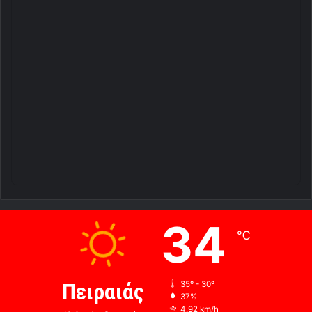
34
℃
Πειραιάς
35º - 30º
37%
4.92 km/h