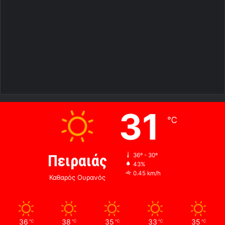
31
℃
Πειραιάς
36º - 30º
43%
0.45 km/h
Καθαρός Ουρανός
36
38
35
33
35
℃
℃
℃
℃
℃