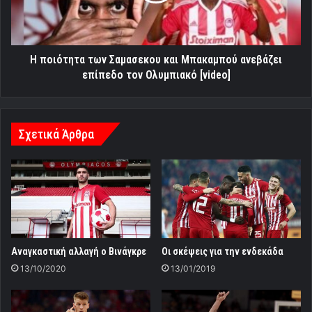
ανεβάζει
επίπεδο
τον
Ολυμπιακό
Η ποιότητα των Σαμασεκου και Μπακαμπού ανεβάζει
[video]
επίπεδο τον Ολυμπιακό [video]
Σχετικά Άρθρα
Aναγκαστική αλλαγή o Βινάγκρε
Οι σκέψεις για την ενδεκάδα
13/10/2020
13/01/2019