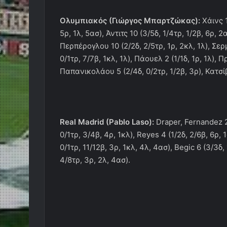
Ολυμπιακός (Γιώργος Μπαρτζώκας):
Χάινς 1
5ρ, 1λ, 5ασ), Άντιτς 10 (3/5δ, 1/4τρ, 1/2β, 6ρ, 
Περπέρογλου 10 (2/2δ, 2/5τρ, 1ρ, 2κλ, 1λ), Σερμα
0/1τρ, 7/7β, 1κλ, 1λ), Πάουελ 2 (1/1δ, 1ρ, 1λ), Π
Παπανικολάου 5 (2/4δ, 0/2τρ, 1/2β, 3ρ), Κατσί
Real Madrid (Pablo Laso):
Draper, Fernandez 21
0/1τρ, 3/4β, 4ρ, 1κλ), Reyes 4 (1/2δ, 2/6β, 6ρ, 1
0/1τρ, 11/12β, 3ρ, 1κλ, 4λ, 4ασ), Begic 6 (3/3δ, 1
4/8τρ, 3ρ, 2λ, 4ασ).