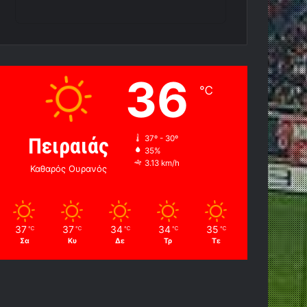
36
℃
Πειραιάς
37º - 30º
35%
3.13 km/h
Καθαρός Ουρανός
37
37
34
34
35
℃
℃
℃
℃
℃
Σα
Κυ
Δε
Τρ
Τε