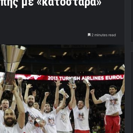
πης με «κατοστάρα»
2 minutes read