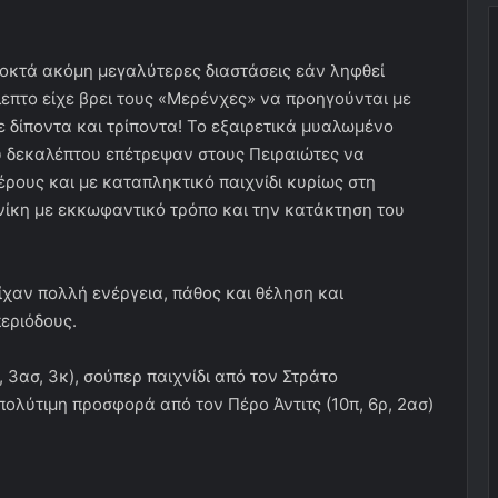
οκτά ακόμη μεγαλύτερες διαστάσεις εάν ληφθεί
επτο είχε βρει τους «Μερένχες» να προηγούνται με
ε δίποντα και τρίποντα! Το εξαιρετικά μυαλωμένο
ου δεκαλέπτου επέτρεψαν στους Πειραιώτες να
έρους και με καταπληκτικό παιχνίδι κυρίως στη
νίκη με εκκωφαντικό τρόπο και την κατάκτηση του
ίχαν πολλή ενέργεια, πάθος και θέληση και
περιόδους.
, 3ασ, 3κ), σούπερ παιχνίδι από τον Στράτο
πολύτιμη προσφορά από τον Πέρο Άντιτς (10π, 6ρ, 2ασ)