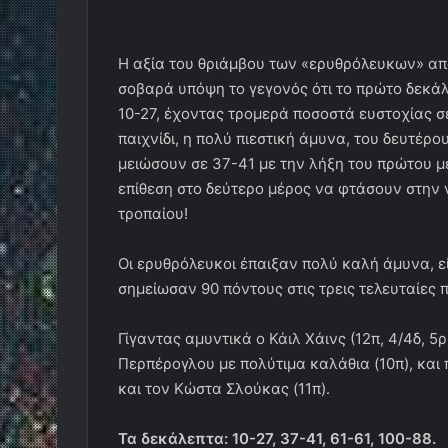
Η αξία του θριάμβου των «ερυθρόλευκων» απ
σοβαρά υπόψη το γεγονός ότι το πρώτο δεκάλ
10-27, έχοντας τρομερά ποσοστά ευστοχίας σ
παιχνίδι, η πολύ πιεστική άμυνα, του δευτέρ
μειώσουν σε 37-41 με την λήξη του πρώτου μ
επίθεση στο δεύτερο μέρος να φτάσουν στην 
τροπαίου!
Οι ερυθρόλευκοι έπαιξαν πολύ καλή άμυνα, ε
σημείωσαν 90 πόντους στις τρεις τελευταίες 
Γίγαντας αμυντικά ο Κάιλ Χάινς (12π, 4/4δ, 5ρ
Περπέρογλου με πολύτιμα καλάθια (10π), και 
και τον Κώστα Σλούκας (11π).
Τα δεκάλεπτα: 10-27, 37-41, 61-61, 100-88.