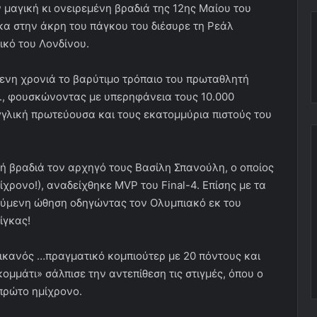
μαγική κι ονειρεμένη βραδιά της 12ης Μαίου του
α στην άκρη του πάγκου του διέσυρε τη Ρεάλ
ικό του Λονδίνου.
ενη χρονιά το βαρύτιμο τρόπαιο του πρωταθλητή
υ., φουσκώνοντας με υπερηφάνεια τους 10.000
αγγλική πρωτεύουσα και τους εκατομμύρια πιστούς του
ή βραδιά τον αρχηγό τους Βασίλη Σπανούλη, ο οποίος
ίχρονο!), αναδείχθηκε MVP του Final-4. Επίσης με τα
ούμενη ώθηση οδηγώντας τον Ολυμπιακό εκ του
ίγκας!
ρικανός …πραγματικό κομπιούτερ με 20 πόντους και
μμάτι» σάλπισε την αντεπίθεση τις στιγμές, όπου ο
πρώτο ημίχρονο.