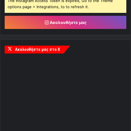
The Instagram Access Token is expired, Go to the Theme
options page > Integrations, to to refresh it.
Ακολουθήστε μας
Ακολουθήστε μας στο X