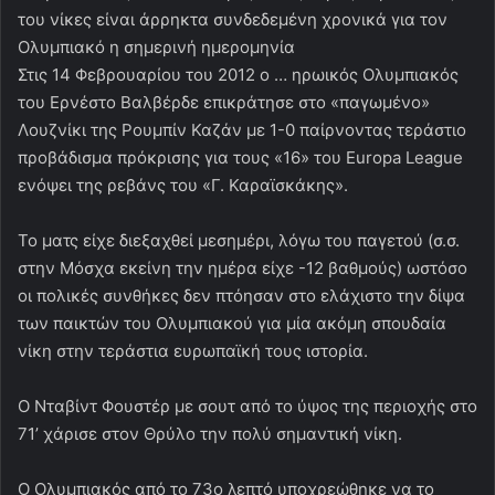
του νίκες είναι άρρηκτα συνδεδεμένη χρονικά για τον
Ολυμπιακό η σημερινή ημερομηνία
Στις 14 Φεβρουαρίου του 2012 ο … ηρωικός Ολυμπιακός
του Ερνέστο Βαλβέρδε επικράτησε στο «παγωμένο»
Λουζνίκι της Ρουμπίν Καζάν με 1-0 παίρνοντας τεράστιο
προβάδισμα πρόκρισης για τους «16» του Europa League
ενόψει της ρεβάνς του «Γ. Καραϊσκάκης».
Το ματς είχε διεξαχθεί μεσημέρι, λόγω του παγετού (σ.σ.
στην Μόσχα εκείνη την ημέρα είχε -12 βαθμούς) ωστόσο
οι πολικές συνθήκες δεν πτόησαν στο ελάχιστο την δίψα
των παικτών του Ολυμπιακού για μία ακόμη σπουδαία
νίκη στην τεράστια ευρωπαϊκή τους ιστορία.
Ο Νταβίντ Φουστέρ με σουτ από το ύψος της περιοχής στο
71’ χάρισε στον Θρύλο την πολύ σημαντική νίκη.
Ο Ολυμπιακός από το 73ο λεπτό υποχρεώθηκε να το