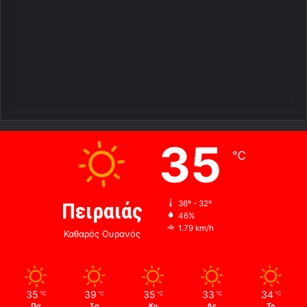
35
℃
Πειραιάς
36º - 32º
46%
1.79 km/h
Καθαρός Ουρανός
35
39
35
33
34
℃
℃
℃
℃
℃
Πα
Σα
Κυ
Δε
Τρ