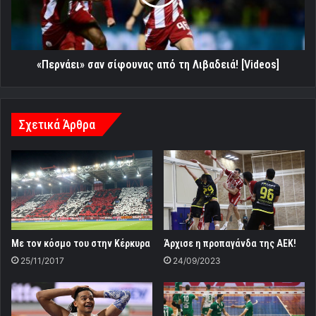
Λιβαδειά!
[Videos]
«Περνάει» σαν σίφουνας από τη Λιβαδειά! [Videos]
Σχετικά Άρθρα
Με τον κόσμο του στην Κέρκυρα
Άρχισε η προπαγάνδα της ΑΕΚ!
25/11/2017
24/09/2023