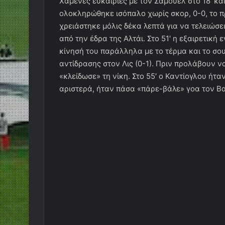
Χαμένες ευκαιρίες με τον Σαμουέλ στο 18′ και
ολοκληρώθηκε ισόπαλο χωρίς σκορ, 0-0, το π
χρειάστηκε μόλις δέκα λεπτά για να τελειώσει
από την έδρα της Αλτάι. Στο 51′ η εξαιρετική
κίνησή του παράλληλα με το τέρμα και το σο
αντίδρασης στον Λις (0-1). Πριν προλάβουν ν
«κλείδωσε» τη νίκη. Στο 55′ ο Καντίογλου ήτα
αριστερά, ήταν πάσα «πάρε-βάλε» γοα τον Βα