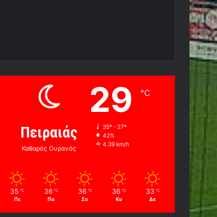
29
℃
Πειραιάς
35º - 27º
42%
4.39 km/h
Καθαρός Ουρανός
35
36
36
36
33
℃
℃
℃
℃
℃
Πε
Πα
Σα
Κυ
Δε