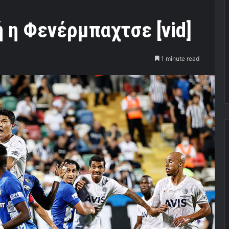
 η Φενέρμπαχτσε [vid]
1 minute read