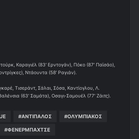
ζτούρκ, Καραγιέλ (83′ Ερντογάν), Πόκο (87′ Παϊσάο),
οντρίγκες), Ντάουντα (58′ Ραγιάν).
νγκαρέ, Τισεράντ, Σάλαι, Σόσα, Καντίογλου, Λ.
αλένσια (63′ Σαμάτα), Οσαγι-Σαμουέλ (77′ Ζάιτς).
UE
ΑΝΤΙΠΑΛΟΣ
ΟΛΥΜΠΙΑΚΟΣ
ΦΕΝΕΡΜΠΑΧΤΣΕ