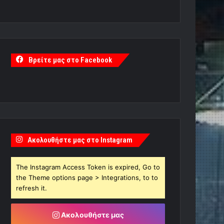
Βρείτε μας στο Facebook
Ακολουθήστε μας στο Instagram
The Instagram Access Token is expired, Go to
the Theme options page > Integrations, to to
refresh it.
Ακολουθήστε μας