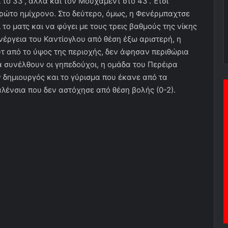
 το 33′, αλλά και τον Μουχαμέντ στο 43′. Έτσι
ρώτο ημίχρονο. Στο δεύτερο, όμως, η Φενέρμπαχτσε
 το ματς και να φύγει με τους τρεις βαθμούς της νίκης
 ενέργεια του Καντίογλου από θέση έξω αριστερή, η
υτ από το ύψος της περιοχής, δεν άφησαν περιθώρια
α συνέλθουν οι γηπεδούχοι, η ομάδα του Περέιρα
ν δημιουργός και το γύρισμα που έκανε από τα
λένσια που δεν αστόχησε από θέση βολής (0-2).