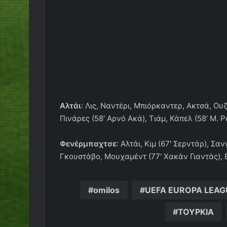
Αλτάι
: Λις, Ναντέρι, Μπιόρκαντερ, Ακτσά, Ου
Πινάρες (58′ Αρνό Ακά), Τιάμ, Κάπελ (58′ Μ. Ρ
Φενέρμπαχτσε
: Αλτάι, Κιμ (67′ Σερντάρ), Σα
Γκουστάβο, Μουχαμέντ (77′ Χακάν Γιαντάς), Β
omilos
UEFA EUROPA LEAG
ΤΟΥΡΚΙΑ